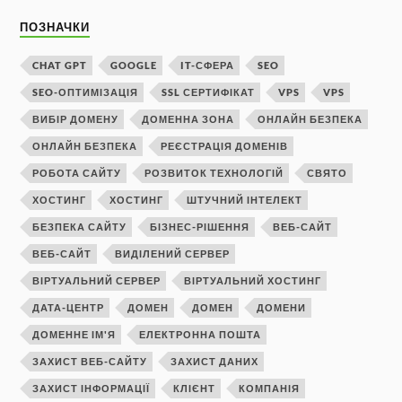
ПОЗНАЧКИ
CHAT GPT
GOOGLE
IT-СФЕРА
SEO
SEO-ОПТИМІЗАЦІЯ
SSL СЕРТИФІКАТ
VPS
VPS
ВИБІР ДОМЕНУ
ДОМЕННА ЗОНА
ОНЛАЙН БЕЗПЕКА
ОНЛАЙН БЕЗПЕКА
РЕЄСТРАЦІЯ ДОМЕНІВ
РОБОТА САЙТУ
РОЗВИТОК ТЕХНОЛОГІЙ
СВЯТО
ХОСТИНГ
ХОСТИНГ
ШТУЧНИЙ ІНТЕЛЕКТ
БЕЗПЕКА САЙТУ
БІЗНЕС-РІШЕННЯ
ВЕБ-САЙТ
ВЕБ-САЙТ
ВИДІЛЕНИЙ СЕРВЕР
ВІРТУАЛЬНИЙ СЕРВЕР
ВІРТУАЛЬНИЙ ХОСТИНГ
ДАТА-ЦЕНТР
ДОМЕН
ДОМЕН
ДОМЕНИ
ДОМЕННЕ ІМ'Я
ЕЛЕКТРОННА ПОШТА
ЗАХИСТ ВЕБ-САЙТУ
ЗАХИСТ ДАНИХ
ЗАХИСТ ІНФОРМАЦІЇ
КЛІЄНТ
КОМПАНІЯ