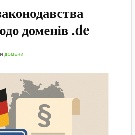
законодавства
до доменів .de
IN
ДОМЕНИ