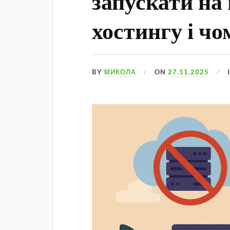
запускати на
хостингу і чо
BY
МИКОЛА
ON
27.11.2025