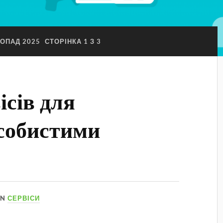
ОПАД 2025
СТОРІНКА 1 З 3
ісів для
собистими
IN
СЕРВІСИ