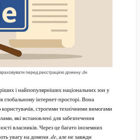
о враховувати перед реєстрацією домену .de
аріших і найпопулярніших національних зон у
 в глобальному інтернет-просторі. Вона
 користувачів, строгими технічними вимогами
ми, які встановлені для забезпечення
ності власників. Через це багато іноземних
ають увагу на домени
.de
, але не завжди