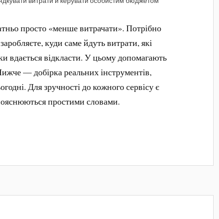
ядкувати витрати й керувати особистим бюджетом
атньо просто «менше витрачати». Потрібно
заробляєте, куди саме йдуть витрати, які
ки вдається відкласти. У цьому допомагають
 Нижче — добірка реальних інструментів,
годні. Для зручності до кожного сервісу є
 пояснюються простими словами.