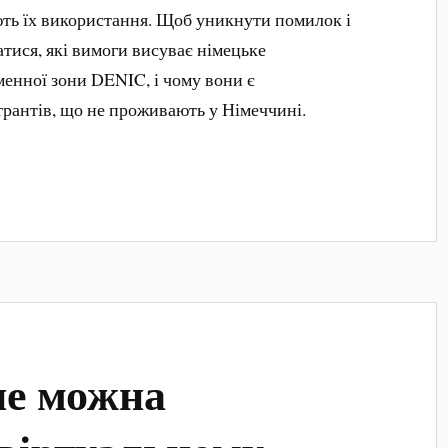
ють їх використання. Щоб уникнути помилок і
атися, які вимоги висуває німецьке
менної зони DENIC, і чому вони є
трантів, що не проживають у Німеччині.
не можна