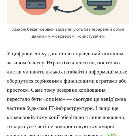
Хмарні бекап-сервіси забезпечують безперервний обмін
даними між сервером і користувачем
У цифрову епоху дані стали справді найціннішим
активом бізнесу. Втрата бази клієнтів, поштових
листів чи навіть кількох гігабайтів інформації може
обернутися серйозними фінансовими втратами або
простоєм. Саме тому резервне копіювання
перестало бути «опцією» — сьогодні це невід’ємна
частина будь-якої ІТ-інфраструктури. І якщо ще
кілька років тому копії зберігалися лише локально,
то зараз усе частіше використовуються хмарні
рішення, які інтегруються безпосередньо з
VPS
і