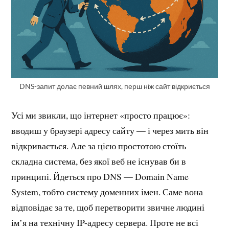
DNS-запит долає певний шлях, перш ніж сайт відкриється
Усі ми звикли, що інтернет «просто працює»:
вводиш у браузері адресу сайту — і через мить він
відкривається. Але за цією простотою стоїть
складна система, без якої веб не існував би в
принципі. Йдеться про DNS — Domain Name
System, тобто систему доменних імен. Саме вона
відповідає за те, щоб перетворити звичне людині
ім’я на технічну IP-адресу сервера. Проте не всі