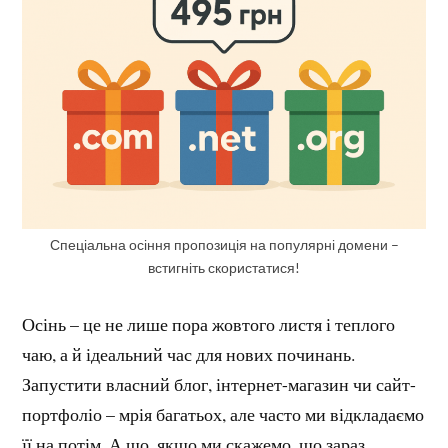
Спеціальна осіння пропозиція на популярні домени –
встигніть скористатися!
Осінь – це не лише пора жовтого листя і теплого
чаю, а й ідеальний час для нових починань.
Запустити власний блог, інтернет-магазин чи сайт-
портфоліо – мрія багатьох, але часто ми відкладаємо
її на потім. А що, якщо ми скажемо, що зараз