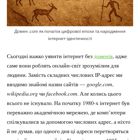
Домен .com як початок цифрової епохи та народження
інтернет-ідентичності
Сьогодні важко уявити інтернет без
доменів
, адже
саме вони роблять онлайн-світ зрозумілим для
людини. Замість складних числових IP-адрес ми
вводимо знайомі назви сайтів —
google.com
,
wikipedia.org
чи
facebook.com
. Але колись цього
всього не існувало. На початку 1980-х інтернет був
переважно академічною мережею, де комп’ютери
спілкувалися за допомогою числових адрес, а ніхто
й не думав, що одного дня ці адреси перетворяться