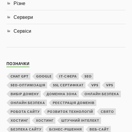
Різне
Сервери
Сервіси
ПОЗНАЧКИ
CHAT GPT
GOOGLE
IT-СФЕРА
SEO
SEO-ОПТИМІЗАЦІЯ
SSL СЕРТИФІКАТ
VPS
VPS
ВИБІР ДОМЕНУ
ДОМЕННА ЗОНА
ОНЛАЙН БЕЗПЕКА
ОНЛАЙН БЕЗПЕКА
РЕЄСТРАЦІЯ ДОМЕНІВ
РОБОТА САЙТУ
РОЗВИТОК ТЕХНОЛОГІЙ
СВЯТО
ХОСТИНГ
ХОСТИНГ
ШТУЧНИЙ ІНТЕЛЕКТ
БЕЗПЕКА САЙТУ
БІЗНЕС-РІШЕННЯ
ВЕБ-САЙТ