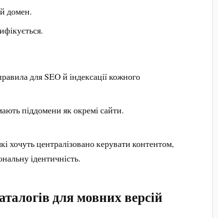
й домен.
ифікується.
равила для SEO й індексації кожного
ають піддомени як окремі сайти.
які хочуть централізовано керувати контентом,
ональну ідентичність.
аталогів для мовних версій