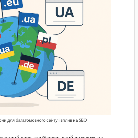
они для багатомовного сайту і вплив на SEO
жливий крок для бізнесу, який виходить на