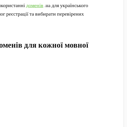
використанні
доменів
.ua для українського
г реєстрації та вибирати перевірених
оменів для кожної мовної