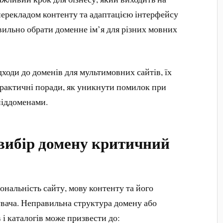
перекладом контенту та адаптацією інтерфейсу
вильно обрати доменне ім’я для різних мовних
дходи до доменів для мультимовних сайтів, їх
практичні поради, як уникнути помилок при
 піддоменами.
вибір домену критичний
нальність сайту, мову контенту та його
увача. Неправильна структура домену або
і каталогів може призвести до: