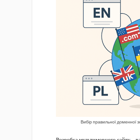
Вибір правильної доменної з
Розробка мультимовного сайту – ва