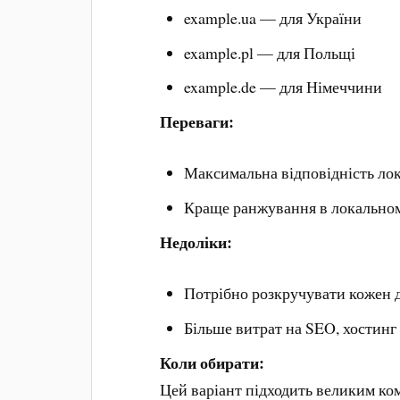
example.ua — для України
example.pl — для Польщі
example.de — для Німеччини
Переваги:
Максимальна відповідність ло
Краще ранжування в локальному
Недоліки:
Потрібно розкручувати кожен 
Більше витрат на SEO, хостинг 
Коли обирати:
Цей варіант підходить великим ко