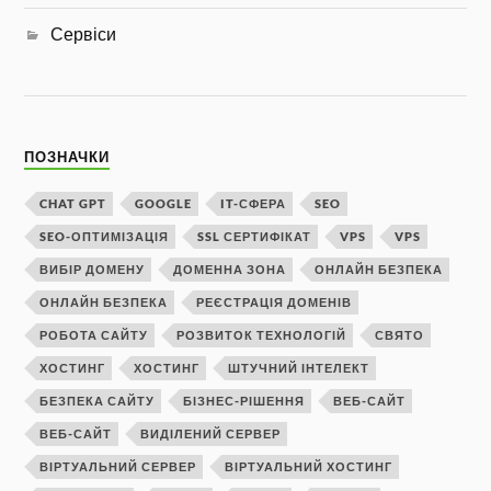
Сервіси
ПОЗНАЧКИ
CHAT GPT
GOOGLE
IT-СФЕРА
SEO
SEO-ОПТИМІЗАЦІЯ
SSL СЕРТИФІКАТ
VPS
VPS
ВИБІР ДОМЕНУ
ДОМЕННА ЗОНА
ОНЛАЙН БЕЗПЕКА
ОНЛАЙН БЕЗПЕКА
РЕЄСТРАЦІЯ ДОМЕНІВ
РОБОТА САЙТУ
РОЗВИТОК ТЕХНОЛОГІЙ
СВЯТО
ХОСТИНГ
ХОСТИНГ
ШТУЧНИЙ ІНТЕЛЕКТ
БЕЗПЕКА САЙТУ
БІЗНЕС-РІШЕННЯ
ВЕБ-САЙТ
ВЕБ-САЙТ
ВИДІЛЕНИЙ СЕРВЕР
ВІРТУАЛЬНИЙ СЕРВЕР
ВІРТУАЛЬНИЙ ХОСТИНГ