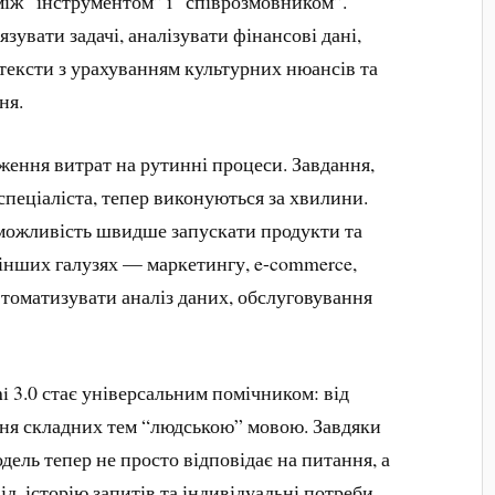
між “інструментом” і “співрозмовником”.
зувати задачі, аналізувати фінансові дані,
тексти з урахуванням культурних нюансів та
ня.
иження витрат на рутинні процеси. Завдання,
спеціаліста, тепер виконуються за хвилини.
 можливість швидше запускати продукти та
 інших галузях — маркетингу, e-commerce,
втоматизувати аналіз даних, обслуговування
 3.0 стає універсальним помічником: від
ня складних тем “людською” мовою. Завдяки
ель тепер не просто відповідає на питання, а
д, історію запитів та індивідуальні потреби.