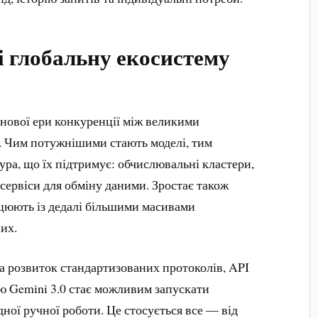
і глобальну екосистему
 нової ери конкуренції між великими
. Чим потужнішими стають моделі, тим
ра, що їх підтримує: обчислювальні кластери,
 сервіси для обміну даними. Зростає також
ацюють із дедалі більшими масивами
их.
на розвиток стандартизованих протоколів, API
вою Gemini 3.0 стає можливим запускати
дної ручної роботи. Це стосується все — від