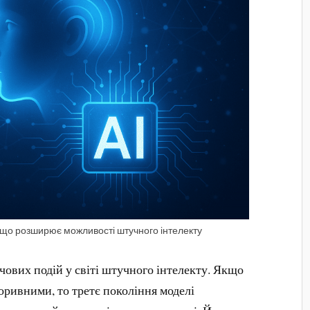
 що розширює можливості штучного інтелекту
ючових подій у світі штучного інтелекту. Якщо
оривними, то третє покоління моделі