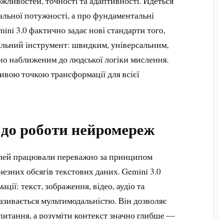
жливостей, точності та адаптивності. Йдеться
льної потужності, а про фундаментальні
ini 3.0 фактично задає нові стандарти того,
альний інструмент: швидким, універсальним,
но наближеним до людської логіки мислення.
ивою точкою трансформації для всієї
д до роботи нейромереж
лей працювали переважно за принципом
чезних обсягів текстових даних. Gemini 3.0
ції: текст, зображення, відео, аудіо та
називається мультимодальністю. Він дозволяє
апитання, а розуміти контекст значно глибше —