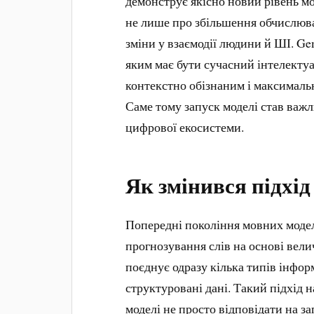
демонструє якісно новий рівень мо
не лише про збільшення обчислюва
зміни у взаємодії людини й ШІ. Gem
яким має бути сучасний інтелекту
контекстно обізнаним і максималь
Саме тому запуск моделі став важл
цифрової екосистеми.
Як змінився підхі
Попередні покоління мовних моде
прогнозування слів на основі вели
поєднує одразу кілька типів інформа
структуровані дані. Такий підхід 
моделі не просто відповідати на з