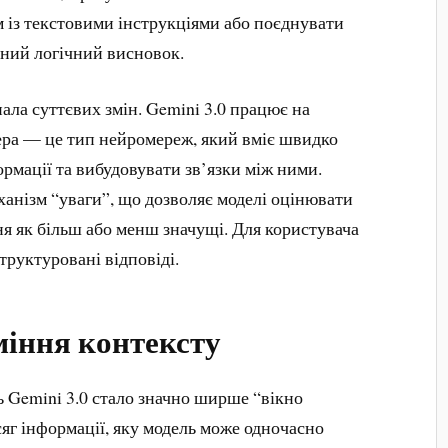
м із текстовими інструкціями або поєднувати
иний логічний висновок.
нала суттєвих змін. Gemini 3.0 працює на
ера — це тип нейромереж, який вміє швидко
рмації та вибудовувати зв’язки між ними.
анізм “уваги”, що дозволяє моделі оцінювати
ня як більш або менш значущі. Для користувача
структуровані відповіді.
міння контексту
 Gemini 3.0 стало значно ширше “вікно
сяг інформації, яку модель може одночасно