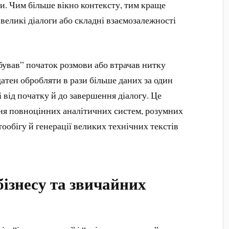
ти. Чим більше вікно контексту, тим краще
 великі діалоги або складні взаємозалежності
бував” початок розмови або втрачав нитку
датен обробляти в рази більше даних за один
ді від початку й до завершення діалогу. Це
ня повноцінних аналітичних систем, розумних
тообігу й генерації великих технічних текстів
бізнесу та звичайних