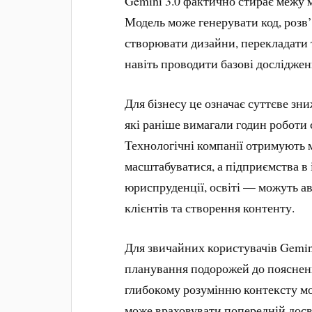
Gemini 3.0 фактично стирає межу 
Модель може генерувати код, розв’я
створювати дизайни, перекладати 
навіть проводити базові досліджен
Для бізнесу це означає суттєве зн
які раніше вимагали годин роботи 
Технологічні компанії отримують
масштабуватися, а підприємства в
юриспруденції, освіті — можуть а
клієнтів та створення контенту.
Для звичайних користувачів Gemini
планування подорожей до пояснен
глибокому розумінню контексту мод
може враховувати попередній досві