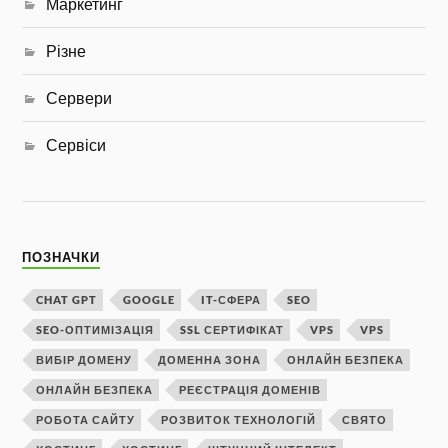
Маркетинг
Різне
Сервери
Сервіси
ПОЗНАЧКИ
CHAT GPT
GOOGLE
IT-СФЕРА
SEO
SEO-ОПТИМІЗАЦІЯ
SSL СЕРТИФІКАТ
VPS
VPS
ВИБІР ДОМЕНУ
ДОМЕННА ЗОНА
ОНЛАЙН БЕЗПЕКА
ОНЛАЙН БЕЗПЕКА
РЕЄСТРАЦІЯ ДОМЕНІВ
РОБОТА САЙТУ
РОЗВИТОК ТЕХНОЛОГІЙ
СВЯТО