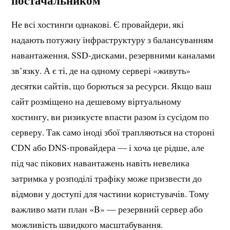
Не всі хостинги однакові. Є провайдери, які
надають потужну інфраструктуру з балансуванням
навантаження, SSD-дисками, резервними каналами
зв’язку. А є ті, де на одному сервері «живуть»
десятки сайтів, що борються за ресурси. Якщо ваш
сайт розміщено на дешевому віртуальному
хостингу, ви ризикуєте впасти разом із сусідом по
серверу. Так само іноді збої трапляються на стороні
CDN або DNS-провайдера — і хоча це рідше, але
під час пікових навантажень навіть невелика
затримка у розподілі трафіку може призвести до
відмови у доступі для частини користувачів. Тому
важливо мати план «B» — резервний сервер або
можливість швидкого масштабування.