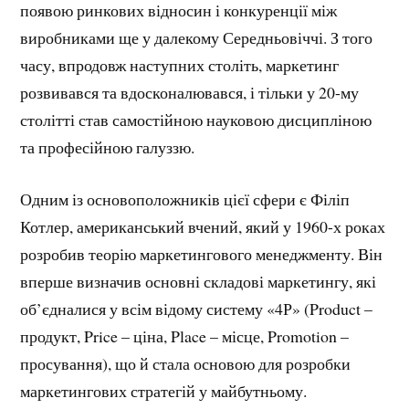
появою ринкових відносин і конкуренції між
виробниками ще у далекому Середньовіччі. З того
часу, впродовж наступних століть, маркетинг
розвивався та вдосконалювався, і тільки у 20-му
столітті став самостійною науковою дисципліною
та професійною галуззю.
Одним із основоположників цієї сфери є Філіп
Котлер, американський вчений, який у 1960-х роках
розробив теорію маркетингового менеджменту. Він
вперше визначив основні складові маркетингу, які
об’єдналися у всім відому систему «4Р» (Product –
продукт, Price – ціна, Place – місце, Promotion –
просування), що й стала основою для розробки
маркетингових стратегій у майбутньому.