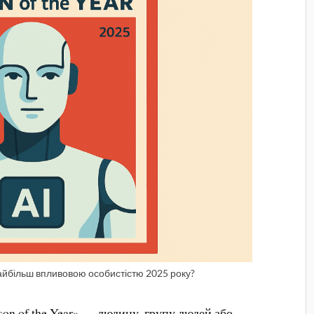
найбільш впливовою особистістю 2025 року?
n of the Year» — людину, групу людей або