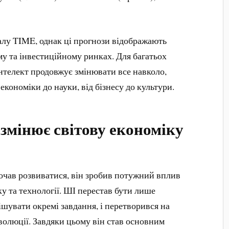
лу TIME, однак ці прогнози відображають
му та інвестиційному ринках. Для багатьох
нтелект продовжує змінювати все навколо,
економіки до науки, від бізнесу до культури.
змінює світову економіку
почав розвиватися, він зробив потужний вплив
ку та технології. ШІ перестав бути лише
шувати окремі завдання, і перетворився на
волюції. Завдяки цьому він став основним