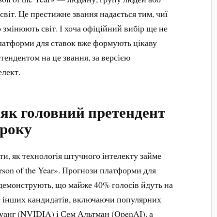
віт. Це престижне звання надається тим, чиї
змінюють світ. І хоча офіційний вибір ще не
платформи для ставок вже формують цікаву
тендентом на це звання, за версією
елект.
як головний претендент
 року
и, як технологія штучного інтелекту займе
rson of the Year». Прогнози платформи для
i, демонструють, що майже 40% голосів йдуть на
є інших кандидатів, включаючи популярних
Хуанг (NVIDIA) і Сем Альтман (OpenAI), а