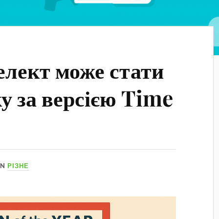
лект може стати
 за версією Time
IN
РІЗНЕ