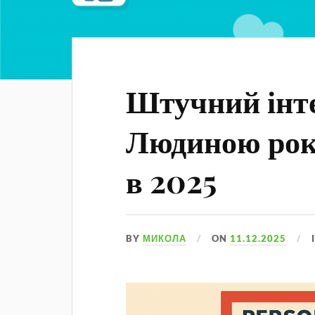
Штучний інте
Людиною року
в 2025
BY
МИКОЛА
ON
11.12.2025