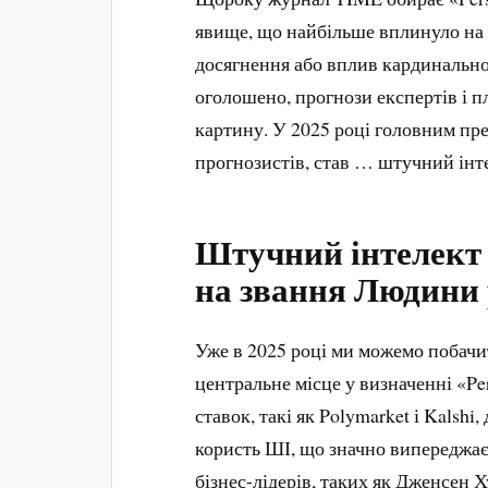
явище, що найбільше вплинуло на с
досягнення або вплив кардинально 
оголошено, прогнози експертів і 
картину. У 2025 році головним пре
прогнозистів, став … штучний інт
Штучний інтелект 
на звання Людини
Уже в 2025 році ми можемо побачит
центральне місце у визначенні «Pe
ставок, такі як Polymarket і Kalsh
користь ШІ, що значно випереджа
бізнес-лідерів, таких як Дженсен 