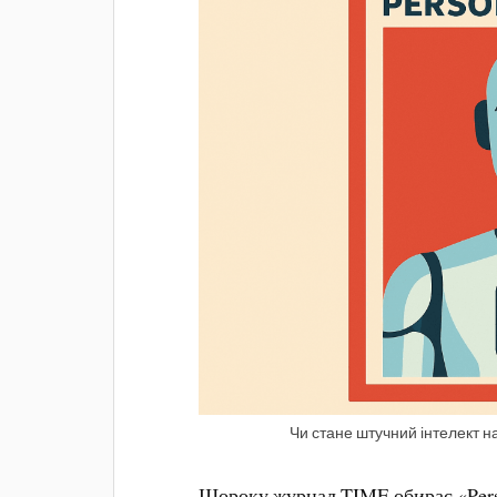
Чи стане штучний інтелект 
Щороку журнал TIME обирає «Perso