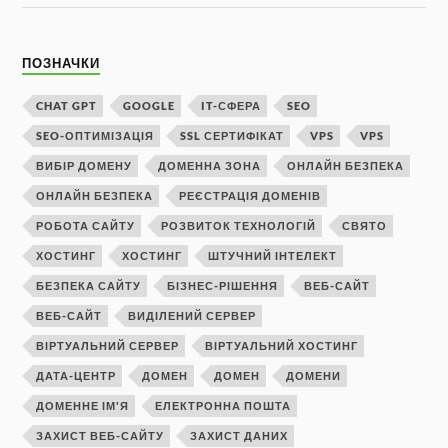
ПОЗНАЧКИ
CHAT GPT
GOOGLE
IT-СФЕРА
SEO
SEO-ОПТИМІЗАЦІЯ
SSL СЕРТИФІКАТ
VPS
VPS
ВИБІР ДОМЕНУ
ДОМЕННА ЗОНА
ОНЛАЙН БЕЗПЕКА
ОНЛАЙН БЕЗПЕКА
РЕЄСТРАЦІЯ ДОМЕНІВ
РОБОТА САЙТУ
РОЗВИТОК ТЕХНОЛОГІЙ
СВЯТО
ХОСТИНГ
ХОСТИНГ
ШТУЧНИЙ ІНТЕЛЕКТ
БЕЗПЕКА САЙТУ
БІЗНЕС-РІШЕННЯ
ВЕБ-САЙТ
ВЕБ-САЙТ
ВИДІЛЕНИЙ СЕРВЕР
ВІРТУАЛЬНИЙ СЕРВЕР
ВІРТУАЛЬНИЙ ХОСТИНГ
ДАТА-ЦЕНТР
ДОМЕН
ДОМЕН
ДОМЕНИ
ДОМЕННЕ ІМ'Я
ЕЛЕКТРОННА ПОШТА
ЗАХИСТ ВЕБ-САЙТУ
ЗАХИСТ ДАНИХ