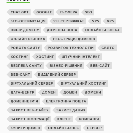
CHAT GPT
GOOGLE
IT-СФЕРА
SEO
SEO-ОПТИМІЗАЦІЯ
SSL СЕРТИФІКАТ
VPS
VPS
ВИБІР ДОМЕНУ
ДОМЕННА ЗОНА
ОНЛАЙН БЕЗПЕКА
ОНЛАЙН БЕЗПЕКА
РЕЄСТРАЦІЯ ДОМЕНІВ
РОБОТА САЙТУ
РОЗВИТОК ТЕХНОЛОГІЙ
СВЯТО
ХОСТИНГ
ХОСТИНГ
ШТУЧНИЙ ІНТЕЛЕКТ
БЕЗПЕКА САЙТУ
БІЗНЕС-РІШЕННЯ
ВЕБ-САЙТ
ВЕБ-САЙТ
ВИДІЛЕНИЙ СЕРВЕР
ВІРТУАЛЬНИЙ СЕРВЕР
ВІРТУАЛЬНИЙ ХОСТИНГ
ДАТА-ЦЕНТР
ДОМЕН
ДОМЕН
ДОМЕНИ
ДОМЕННЕ ІМ'Я
ЕЛЕКТРОННА ПОШТА
ЗАХИСТ ВЕБ-САЙТУ
ЗАХИСТ ДАНИХ
ЗАХИСТ ІНФОРМАЦІЇ
КЛІЄНТ
КОМПАНІЯ
КУПИТИ ДОМЕН
ОНЛАЙН БІЗНЕС
СЕРВЕР