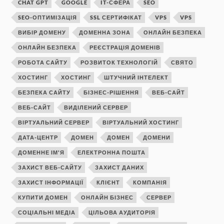
CHAT GPT
GOOGLE
IT-СФЕРА
SEO
SEO-ОПТИМІЗАЦІЯ
SSL СЕРТИФІКАТ
VPS
VPS
ВИБІР ДОМЕНУ
ДОМЕННА ЗОНА
ОНЛАЙН БЕЗПЕКА
ОНЛАЙН БЕЗПЕКА
РЕЄСТРАЦІЯ ДОМЕНІВ
РОБОТА САЙТУ
РОЗВИТОК ТЕХНОЛОГІЙ
СВЯТО
ХОСТИНГ
ХОСТИНГ
ШТУЧНИЙ ІНТЕЛЕКТ
БЕЗПЕКА САЙТУ
БІЗНЕС-РІШЕННЯ
ВЕБ-САЙТ
ВЕБ-САЙТ
ВИДІЛЕНИЙ СЕРВЕР
ВІРТУАЛЬНИЙ СЕРВЕР
ВІРТУАЛЬНИЙ ХОСТИНГ
ДАТА-ЦЕНТР
ДОМЕН
ДОМЕН
ДОМЕНИ
ДОМЕННЕ ІМ'Я
ЕЛЕКТРОННА ПОШТА
ЗАХИСТ ВЕБ-САЙТУ
ЗАХИСТ ДАНИХ
ЗАХИСТ ІНФОРМАЦІЇ
КЛІЄНТ
КОМПАНІЯ
КУПИТИ ДОМЕН
ОНЛАЙН БІЗНЕС
СЕРВЕР
СОЦІАЛЬНІ МЕДІА
ЦІЛЬОВА АУДИТОРІЯ