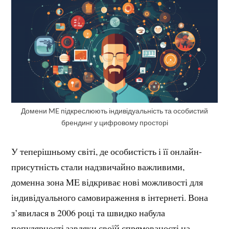
Домени ME підкреслюють індивідуальність та особистий
брендинг у цифровому просторі
У теперішньому світі, де особистість і її онлайн-
присутність стали надзвичайно важливими,
доменна зона ME відкриває нові можливості для
індивідуального самовираження в інтернеті. Вона
з’явилася в 2006 році та швидко набула
популярності завдяки своїй спрямованості на