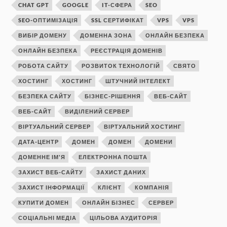
CHAT GPT
GOOGLE
IT-СФЕРА
SEO
SEO-ОПТИМІЗАЦІЯ
SSL СЕРТИФІКАТ
VPS
VPS
ВИБІР ДОМЕНУ
ДОМЕННА ЗОНА
ОНЛАЙН БЕЗПЕКА
ОНЛАЙН БЕЗПЕКА
РЕЄСТРАЦІЯ ДОМЕНІВ
РОБОТА САЙТУ
РОЗВИТОК ТЕХНОЛОГІЙ
СВЯТО
ХОСТИНГ
ХОСТИНГ
ШТУЧНИЙ ІНТЕЛЕКТ
БЕЗПЕКА САЙТУ
БІЗНЕС-РІШЕННЯ
ВЕБ-САЙТ
ВЕБ-САЙТ
ВИДІЛЕНИЙ СЕРВЕР
ВІРТУАЛЬНИЙ СЕРВЕР
ВІРТУАЛЬНИЙ ХОСТИНГ
ДАТА-ЦЕНТР
ДОМЕН
ДОМЕН
ДОМЕНИ
ДОМЕННЕ ІМ'Я
ЕЛЕКТРОННА ПОШТА
ЗАХИСТ ВЕБ-САЙТУ
ЗАХИСТ ДАНИХ
ЗАХИСТ ІНФОРМАЦІЇ
КЛІЄНТ
КОМПАНІЯ
КУПИТИ ДОМЕН
ОНЛАЙН БІЗНЕС
СЕРВЕР
СОЦІАЛЬНІ МЕДІА
ЦІЛЬОВА АУДИТОРІЯ