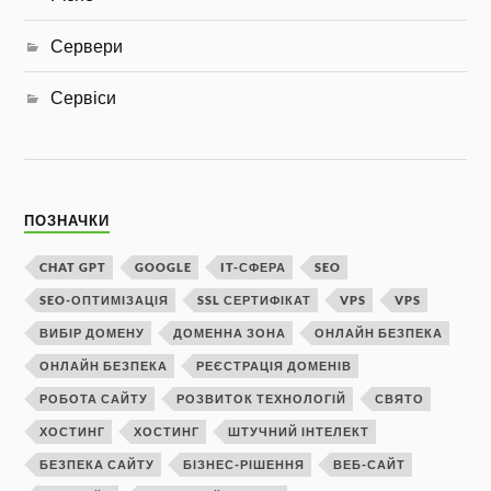
Сервери
Сервіси
ПОЗНАЧКИ
CHAT GPT
GOOGLE
IT-СФЕРА
SEO
SEO-ОПТИМІЗАЦІЯ
SSL СЕРТИФІКАТ
VPS
VPS
ВИБІР ДОМЕНУ
ДОМЕННА ЗОНА
ОНЛАЙН БЕЗПЕКА
ОНЛАЙН БЕЗПЕКА
РЕЄСТРАЦІЯ ДОМЕНІВ
РОБОТА САЙТУ
РОЗВИТОК ТЕХНОЛОГІЙ
СВЯТО
ХОСТИНГ
ХОСТИНГ
ШТУЧНИЙ ІНТЕЛЕКТ
БЕЗПЕКА САЙТУ
БІЗНЕС-РІШЕННЯ
ВЕБ-САЙТ