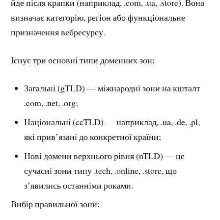
йде після крапки (наприклад, .com, .ua, .store). Вона
визначає категорію, регіон або функціональне
призначення вебресурсу.
Існує три основні типи доменних зон:
Загальні (gTLD) — міжнародні зони на кшталт
.com, .net, .org;
Національні (ccTLD) — наприклад, .ua, .de, .pl,
які прив’язані до конкретної країни;
Нові домени верхнього рівня (nTLD) — це
сучасні зони типу .tech, .online, .store, що
з’явились останніми роками.
Вибір правильної зони: