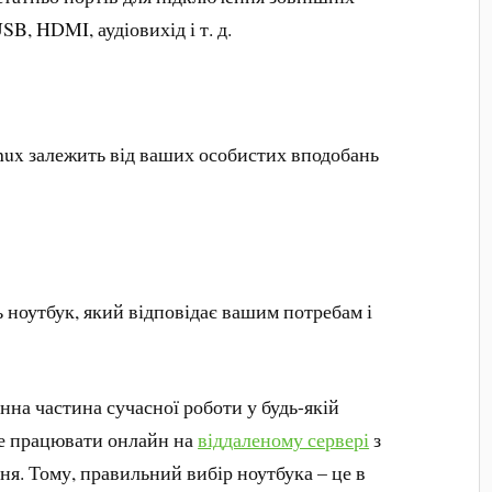
SB, HDMI, аудіовихід і т. д.
nux залежить від ваших особистих вподобань
ь ноутбук, який відповідає вашим потребам і
інна частина сучасної роботи у будь-якій
те працювати онлайн на
віддаленому сервері
з
ня. Тому, правильний вибір ноутбука – це в