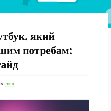
утбук, який
ашим потребам:
гайд
IN
РІЗНЕ