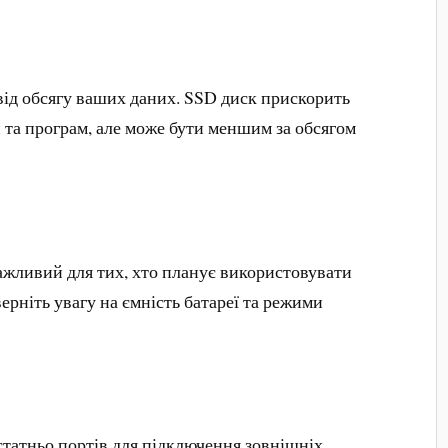
від обсягу ваших даних. SSD диск прискорить
 та програм, але може бути меншим за обсягом
ажливий для тих, хто планує використовувати
ерніть увагу на ємність батареї та режими
статньо портів для підключення зовнішніх