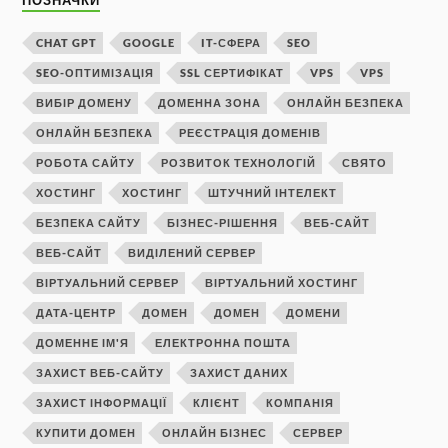
ПОЗНАЧКИ
CHAT GPT
GOOGLE
IT-СФЕРА
SEO
SEO-ОПТИМІЗАЦІЯ
SSL СЕРТИФІКАТ
VPS
VPS
ВИБІР ДОМЕНУ
ДОМЕННА ЗОНА
ОНЛАЙН БЕЗПЕКА
ОНЛАЙН БЕЗПЕКА
РЕЄСТРАЦІЯ ДОМЕНІВ
РОБОТА САЙТУ
РОЗВИТОК ТЕХНОЛОГІЙ
СВЯТО
ХОСТИНГ
ХОСТИНГ
ШТУЧНИЙ ІНТЕЛЕКТ
БЕЗПЕКА САЙТУ
БІЗНЕС-РІШЕННЯ
ВЕБ-САЙТ
ВЕБ-САЙТ
ВИДІЛЕНИЙ СЕРВЕР
ВІРТУАЛЬНИЙ СЕРВЕР
ВІРТУАЛЬНИЙ ХОСТИНГ
ДАТА-ЦЕНТР
ДОМЕН
ДОМЕН
ДОМЕНИ
ДОМЕННЕ ІМ'Я
ЕЛЕКТРОННА ПОШТА
ЗАХИСТ ВЕБ-САЙТУ
ЗАХИСТ ДАНИХ
ЗАХИСТ ІНФОРМАЦІЇ
КЛІЄНТ
КОМПАНІЯ
КУПИТИ ДОМЕН
ОНЛАЙН БІЗНЕС
СЕРВЕР