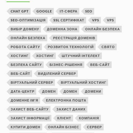
CHAT GPT
GOOGLE
IT-СФЕРА
SEO
SEO-ОПТИМІЗАЦІЯ
SSL СЕРТИФІКАТ
VPS
VPS
ВИБІР ДОМЕНУ
ДОМЕННА ЗОНА
ОНЛАЙН БЕЗПЕКА
ОНЛАЙН БЕЗПЕКА
РЕЄСТРАЦІЯ ДОМЕНІВ
РОБОТА САЙТУ
РОЗВИТОК ТЕХНОЛОГІЙ
СВЯТО
ХОСТИНГ
ХОСТИНГ
ШТУЧНИЙ ІНТЕЛЕКТ
БЕЗПЕКА САЙТУ
БІЗНЕС-РІШЕННЯ
ВЕБ-САЙТ
ВЕБ-САЙТ
ВИДІЛЕНИЙ СЕРВЕР
ВІРТУАЛЬНИЙ СЕРВЕР
ВІРТУАЛЬНИЙ ХОСТИНГ
ДАТА-ЦЕНТР
ДОМЕН
ДОМЕН
ДОМЕНИ
ДОМЕННЕ ІМ'Я
ЕЛЕКТРОННА ПОШТА
ЗАХИСТ ВЕБ-САЙТУ
ЗАХИСТ ДАНИХ
ЗАХИСТ ІНФОРМАЦІЇ
КЛІЄНТ
КОМПАНІЯ
КУПИТИ ДОМЕН
ОНЛАЙН БІЗНЕС
СЕРВЕР