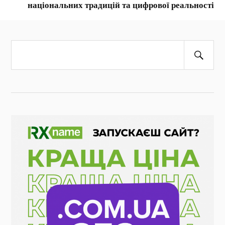
національних традицій та цифрової реальності