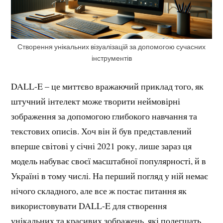
Створення унікальних візуалізацій за допомогою сучасних
інструментів
DALL-E – це миттєво вражаючий приклад того, як
штучний інтелект може творити неймовірні
зображення за допомогою глибокого навчання та
текстових описів. Хоч він й був представлений
вперше світові у січні 2021 року, лише зараз ця
модель набуває своєї масштабної популярності, й в
Україні в тому числі. На перший погляд у ній немає
нічого складного, але все ж постає питання як
використовувати DALL-E для створення
унікальних та красивих зображень, які полегшать