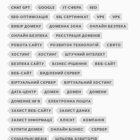
CHAT GPT
GOOGLE
IT-СФЕРА
SEO
SEO-ОПТИМІЗАЦІЯ
SSL СЕРТИФІКАТ
VPS
VPS
ВИБІР ДОМЕНУ
ДОМЕННА ЗОНА
ОНЛАЙН БЕЗПЕКА
ОНЛАЙН БЕЗПЕКА
РЕЄСТРАЦІЯ ДОМЕНІВ
РОБОТА САЙТУ
РОЗВИТОК ТЕХНОЛОГІЙ
СВЯТО
ХОСТИНГ
ХОСТИНГ
ШТУЧНИЙ ІНТЕЛЕКТ
БЕЗПЕКА САЙТУ
БІЗНЕС-РІШЕННЯ
ВЕБ-САЙТ
ВЕБ-САЙТ
ВИДІЛЕНИЙ СЕРВЕР
ВІРТУАЛЬНИЙ СЕРВЕР
ВІРТУАЛЬНИЙ ХОСТИНГ
ДАТА-ЦЕНТР
ДОМЕН
ДОМЕН
ДОМЕНИ
ДОМЕННЕ ІМ'Я
ЕЛЕКТРОННА ПОШТА
ЗАХИСТ ВЕБ-САЙТУ
ЗАХИСТ ДАНИХ
ЗАХИСТ ІНФОРМАЦІЇ
КЛІЄНТ
КОМПАНІЯ
КУПИТИ ДОМЕН
ОНЛАЙН БІЗНЕС
СЕРВЕР
СОЦІАЛЬНІ МЕДІА
ЦІЛЬОВА АУДИТОРІЯ