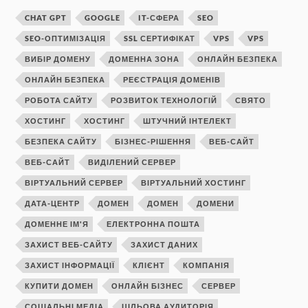
CHAT GPT
GOOGLE
IT-СФЕРА
SEO
SEO-ОПТИМІЗАЦІЯ
SSL СЕРТИФІКАТ
VPS
VPS
ВИБІР ДОМЕНУ
ДОМЕННА ЗОНА
ОНЛАЙН БЕЗПЕКА
ОНЛАЙН БЕЗПЕКА
РЕЄСТРАЦІЯ ДОМЕНІВ
РОБОТА САЙТУ
РОЗВИТОК ТЕХНОЛОГІЙ
СВЯТО
ХОСТИНГ
ХОСТИНГ
ШТУЧНИЙ ІНТЕЛЕКТ
БЕЗПЕКА САЙТУ
БІЗНЕС-РІШЕННЯ
ВЕБ-САЙТ
ВЕБ-САЙТ
ВИДІЛЕНИЙ СЕРВЕР
ВІРТУАЛЬНИЙ СЕРВЕР
ВІРТУАЛЬНИЙ ХОСТИНГ
ДАТА-ЦЕНТР
ДОМЕН
ДОМЕН
ДОМЕНИ
ДОМЕННЕ ІМ'Я
ЕЛЕКТРОННА ПОШТА
ЗАХИСТ ВЕБ-САЙТУ
ЗАХИСТ ДАНИХ
ЗАХИСТ ІНФОРМАЦІЇ
КЛІЄНТ
КОМПАНІЯ
КУПИТИ ДОМЕН
ОНЛАЙН БІЗНЕС
СЕРВЕР
СОЦІАЛЬНІ МЕДІА
ЦІЛЬОВА АУДИТОРІЯ