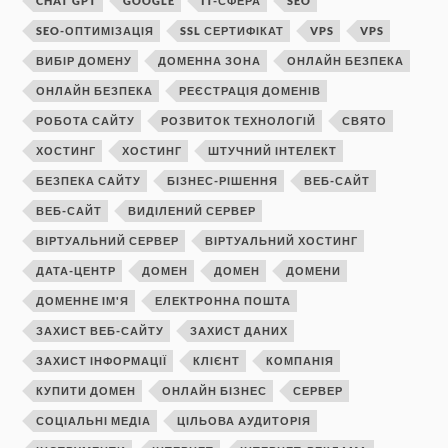
CHAT GPT
GOOGLE
IT-СФЕРА
SEO
SEO-ОПТИМІЗАЦІЯ
SSL СЕРТИФІКАТ
VPS
VPS
ВИБІР ДОМЕНУ
ДОМЕННА ЗОНА
ОНЛАЙН БЕЗПЕКА
ОНЛАЙН БЕЗПЕКА
РЕЄСТРАЦІЯ ДОМЕНІВ
РОБОТА САЙТУ
РОЗВИТОК ТЕХНОЛОГІЙ
СВЯТО
ХОСТИНГ
ХОСТИНГ
ШТУЧНИЙ ІНТЕЛЕКТ
БЕЗПЕКА САЙТУ
БІЗНЕС-РІШЕННЯ
ВЕБ-САЙТ
ВЕБ-САЙТ
ВИДІЛЕНИЙ СЕРВЕР
ВІРТУАЛЬНИЙ СЕРВЕР
ВІРТУАЛЬНИЙ ХОСТИНГ
ДАТА-ЦЕНТР
ДОМЕН
ДОМЕН
ДОМЕНИ
ДОМЕННЕ ІМ'Я
ЕЛЕКТРОННА ПОШТА
ЗАХИСТ ВЕБ-САЙТУ
ЗАХИСТ ДАНИХ
ЗАХИСТ ІНФОРМАЦІЇ
КЛІЄНТ
КОМПАНІЯ
КУПИТИ ДОМЕН
ОНЛАЙН БІЗНЕС
СЕРВЕР
СОЦІАЛЬНІ МЕДІА
ЦІЛЬОВА АУДИТОРІЯ