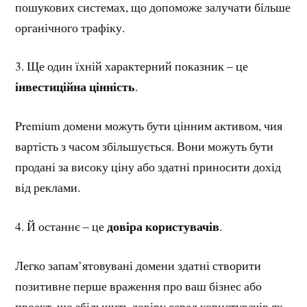
пошукових системах, що допоможе залучати більше
органічного трафіку.
3. Ще один їхній характерний показник – це
інвестиційна цінність
.
Premium домени можуть бути цінним активом, чия
вартість з часом збільшується. Вони можуть бути
продані за високу ціну або здатні приносити дохід
від реклами.
довіра користувачів
4. Й останнє – це
.
Легко запам’ятовувані домени здатні створити
позитивне перше враження про ваш бізнес або
проект, що збільшить довіру серед користувачів як