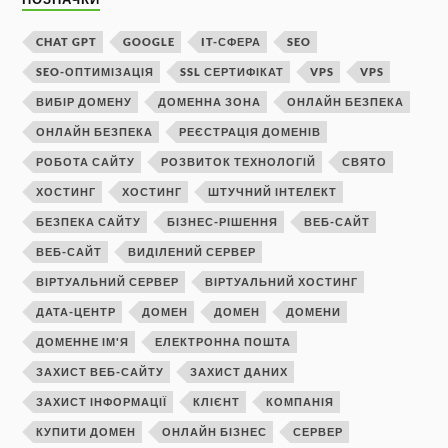
CHAT GPT
GOOGLE
IT-СФЕРА
SEO
SEO-ОПТИМІЗАЦІЯ
SSL СЕРТИФІКАТ
VPS
VPS
ВИБІР ДОМЕНУ
ДОМЕННА ЗОНА
ОНЛАЙН БЕЗПЕКА
ОНЛАЙН БЕЗПЕКА
РЕЄСТРАЦІЯ ДОМЕНІВ
РОБОТА САЙТУ
РОЗВИТОК ТЕХНОЛОГІЙ
СВЯТО
ХОСТИНГ
ХОСТИНГ
ШТУЧНИЙ ІНТЕЛЕКТ
БЕЗПЕКА САЙТУ
БІЗНЕС-РІШЕННЯ
ВЕБ-САЙТ
ВЕБ-САЙТ
ВИДІЛЕНИЙ СЕРВЕР
ВІРТУАЛЬНИЙ СЕРВЕР
ВІРТУАЛЬНИЙ ХОСТИНГ
ДАТА-ЦЕНТР
ДОМЕН
ДОМЕН
ДОМЕНИ
ДОМЕННЕ ІМ'Я
ЕЛЕКТРОННА ПОШТА
ЗАХИСТ ВЕБ-САЙТУ
ЗАХИСТ ДАНИХ
ЗАХИСТ ІНФОРМАЦІЇ
КЛІЄНТ
КОМПАНІЯ
КУПИТИ ДОМЕН
ОНЛАЙН БІЗНЕС
СЕРВЕР