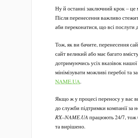
Ну й останні заключний крок – це 
Після перенесення важливо стежит
аби переконатися, що всі послуги
Тож, як ви бачите, перенесення са
сайт великий або має багато вмісту
дотримуючись усіх вказівок нашої 
мінімізувати можливі перебої та з
NAME.UA
.
Якщо ж у процесі переносу у вас 
до служби підтримки компанії за н
RX
–
NAME.
UA
працюють 24/7, тож 
та вирішено.