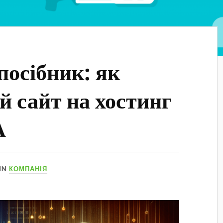
осібник: як
й сайт на хостинг
A
IN
КОМПАНІЯ