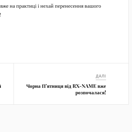
 вже на практиці і нехай перенесення вашого
!
ДАЛІ
й
Чорна П’ятниця від RX-NAME вже
розпочалася!