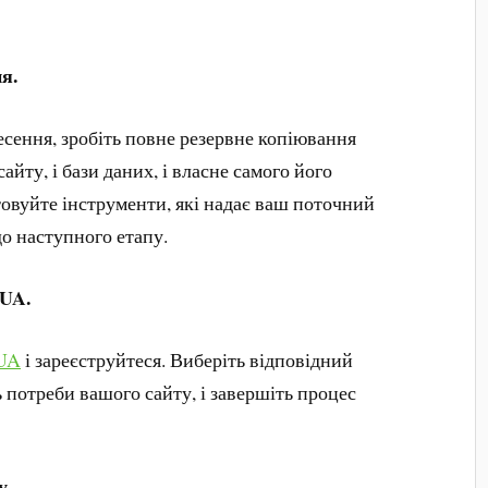
я.
сення, зробіть повне резервне копіювання
айту, і бази даних, і власне самого його
овуйте інструменти, які надає ваш поточний
до наступного етапу.
.UA.
UA
і зареєструйтеся. Виберіть відповідний
 потреби вашого сайту, і завершіть процес
у.