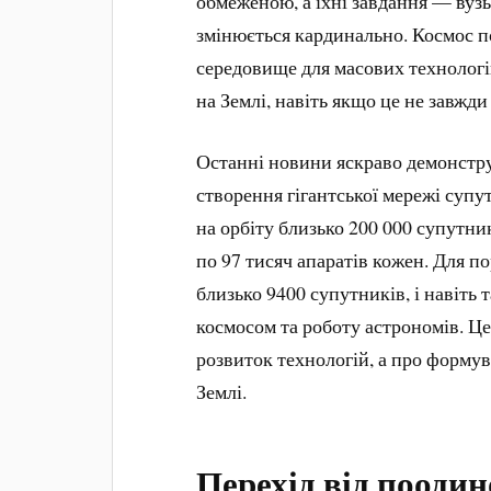
обмеженою, а їхні завдання — вузь
змінюється кардинально. Космос 
середовище для масових технологі
на Землі, навіть якщо це не завжд
Останні новини яскраво демонстру
створення гігантської мережі супу
на орбіту близько 200 000 супутн
по 97 тисяч апаратів кожен. Для по
близько 9400 супутників, і навіть 
космосом та роботу астрономів. Це
розвиток технологій, а про форму
Землі.
Перехід від поодин