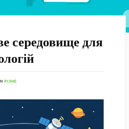
ве середовище для
ологій
IN
РІЗНЕ