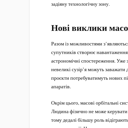
задіяну технологічну зону.
Нові виклики масо
Разом із можливостями з’являються
супутників створює навантаження 
астрономічні спостереження. Уже з
невеликі сузір’я можуть заважати
проєкти потребуватимуть нових під
апаратів.
Окрім цього, масові орбітальні си
Людина фізично не може керувати 
тому дедалі більшу роль відіграют