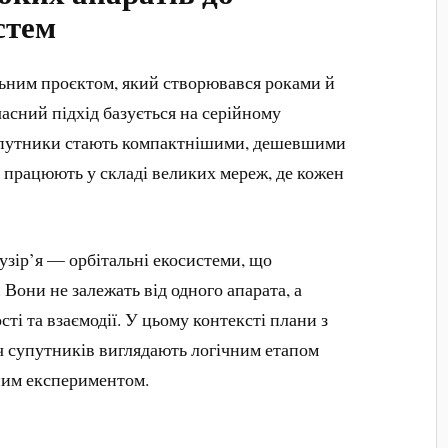
стем
ьним проєктом, який створювався роками й
асний підхід базується на серійному
Супутники стають компактнішими, дешевшими
 працюють у складі великих мереж, де кожен
узір’я — орбітальні екосистеми, що
 Вони не залежать від одного апарата, а
ті та взаємодії. У цьому контексті плани з
яч супутників виглядають логічним етапом
чним експериментом.