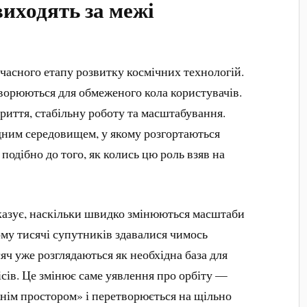
виходять за межі
часного етапу розвитку космічних технологій.
ворюються для обмеженого кола користувачів.
риття, стабільну роботу та масштабування.
дним середовищем, у якому розгортаються
подібно до того, як колись цю роль взяв на
казує, наскільки швидко змінюються масштаби
ому тисячі супутників здавалися чимось
яч уже розглядаються як необхідна база для
ісів. Це змінює саме уявлення про орбіту —
нім простором» і перетворюється на щільно