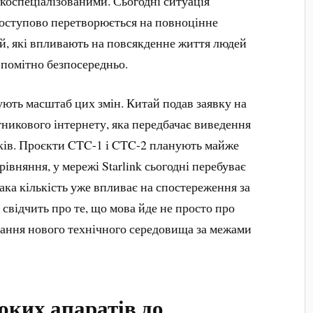
коспеціалізованими. Сьогодні ситуація
поступово перетворюється на повноцінне
й, які впливають на повсякденне життя людей
и помітно безпосередньо.
ють масштаб цих змін. Китай подав заявку на
тникового інтернету, яка передбачає виведення
иків. Проєкти CTC-1 і CTC-2 планують майже
рівняння, у мережі Starlink сьогодні перебуває
така кількість уже впливає на спостереження за
 свідчить про те, що мова йде не просто про
вання нового технічного середовища за межами
оких апаратів до