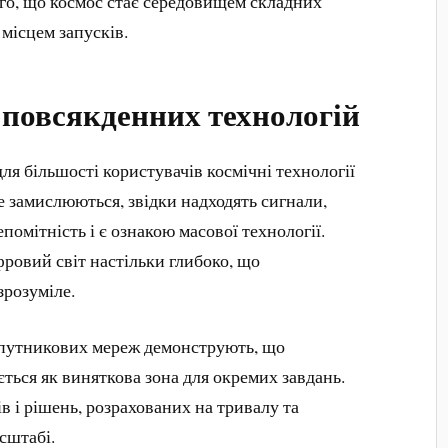
ого, що космос стає середовищем складних
 місцем запусків.
 повсякденних технологій
ля більшості користувачів космічні технології
замислюються, звідки надходять сигнали,
епомітність і є ознакою масової технології.
ровий світ настільки глибоко, що
зрозуміле.
упутникових мереж демонструють, що
ється як виняткова зона для окремих завдань.
в і рішень, розрахованих на тривалу та
сштабі.