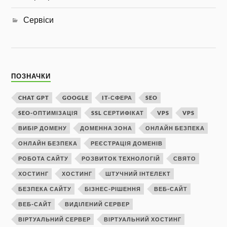
Сервіси
ПОЗНАЧКИ
CHAT GPT
GOOGLE
IT-СФЕРА
SEO
SEO-ОПТИМІЗАЦІЯ
SSL СЕРТИФІКАТ
VPS
VPS
ВИБІР ДОМЕНУ
ДОМЕННА ЗОНА
ОНЛАЙН БЕЗПЕКА
ОНЛАЙН БЕЗПЕКА
РЕЄСТРАЦІЯ ДОМЕНІВ
РОБОТА САЙТУ
РОЗВИТОК ТЕХНОЛОГІЙ
СВЯТО
ХОСТИНГ
ХОСТИНГ
ШТУЧНИЙ ІНТЕЛЕКТ
БЕЗПЕКА САЙТУ
БІЗНЕС-РІШЕННЯ
ВЕБ-САЙТ
ВЕБ-САЙТ
ВИДІЛЕНИЙ СЕРВЕР
ВІРТУАЛЬНИЙ СЕРВЕР
ВІРТУАЛЬНИЙ ХОСТИНГ