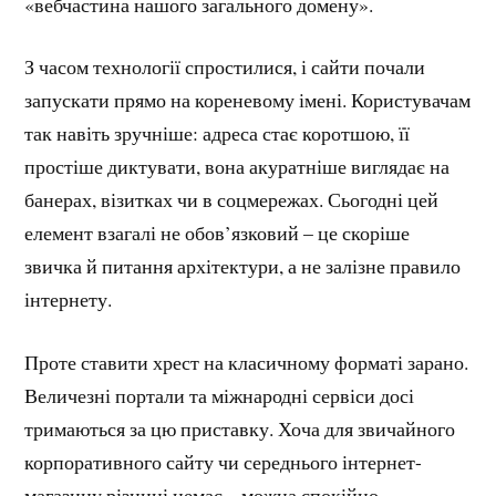
«вебчастина нашого загального домену».
З часом технології спростилися, і сайти почали
запускати прямо на кореневому імені. Користувачам
так навіть зручніше: адреса стає коротшою, її
простіше диктувати, вона акуратніше виглядає на
банерах, візитках чи в соцмережах. Сьогодні цей
елемент взагалі не обов’язковий – це скоріше
звичка й питання архітектури, а не залізне правило
інтернету.
Проте ставити хрест на класичному форматі зарано.
Величезні портали та міжнародні сервіси досі
тримаються за цю приставку. Хоча для звичайного
корпоративного сайту чи середнього інтернет-
магазину різниці немає – можна спокійно