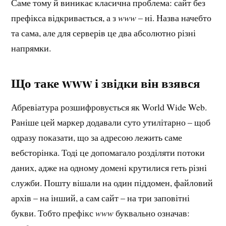
Саме тому й виникає класична проблема: сайт без
префікса відкривається, а з
www
– ні. Назва начебто
та сама, але для серверів це два абсолютно різні
напрямки.
Що таке www і звідки він взявся
Абревіатура розшифровується як World Wide Web.
Раніше цей маркер додавали суто утилітарно – щоб
одразу показати, що за адресою лежить саме
вебсторінка. Тоді це допомагало розділяти потоки
даних, адже на одному домені крутилися геть різні
служби. Пошту вішали на один піддомен, файловий
архів – на інший, а сам сайт – на три заповітні
букви. Тобто префікс
www
буквально означав: