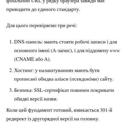
фінальний URL у рядку браузера завжди має
приводити до єдиного стандарту.
Для цього перевіряємо три речі:
DNS-панель: мають стояти робочі записи і для
основного імені (A-запис), і для піддомену
www
(CNAME або A).
Хостинг: у налаштуваннях мають бути
прописані обидва аліаси (псевдоніми) сайту.
Безпека: SSL-сертифікат повинен покривати
обидві версії назви.
Коли цей фундамент готовий, вмикається 301-й
редирект із другорядної версії на головну.