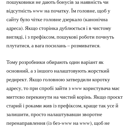
пошуковики не дають бонусів за наявність чи
відсутність
www
на початку. Їм головне, щоб у
сайту було чітке головне дзеркало (канонічна
адреса). Якщо сторінка дублюється і в чистому
вигляді, і з префіксом, пошукові роботи почнуть
плутатися, а вага посилань – розмиватися.
Тому розробники обирають один варіант як
основний, а з іншого налаштовують жорсткий
редирект. Якщо головною затвердили коротку
адресу, то при спробі зайти з
www
користувача має
миттєво перекинути на чистий корінь. Якщо проєкт
старий і роками жив із префіксом, краще так усе й
залишити, просто налаштувавши зворотне
перенаправлення (із без-
www
на
www
), щоб не