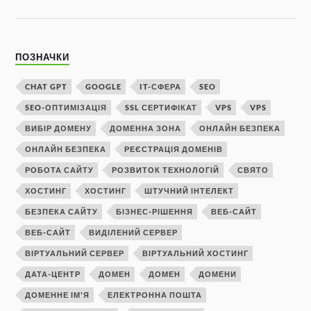
ПОЗНАЧКИ
CHAT GPT
GOOGLE
IT-СФЕРА
SEO
SEO-ОПТИМІЗАЦІЯ
SSL СЕРТИФІКАТ
VPS
VPS
ВИБІР ДОМЕНУ
ДОМЕННА ЗОНА
ОНЛАЙН БЕЗПЕКА
ОНЛАЙН БЕЗПЕКА
РЕЄСТРАЦІЯ ДОМЕНІВ
РОБОТА САЙТУ
РОЗВИТОК ТЕХНОЛОГІЙ
СВЯТО
ХОСТИНГ
ХОСТИНГ
ШТУЧНИЙ ІНТЕЛЕКТ
БЕЗПЕКА САЙТУ
БІЗНЕС-РІШЕННЯ
ВЕБ-САЙТ
ВЕБ-САЙТ
ВИДІЛЕНИЙ СЕРВЕР
ВІРТУАЛЬНИЙ СЕРВЕР
ВІРТУАЛЬНИЙ ХОСТИНГ
ДАТА-ЦЕНТР
ДОМЕН
ДОМЕН
ДОМЕНИ
ДОМЕННЕ ІМ'Я
ЕЛЕКТРОННА ПОШТА