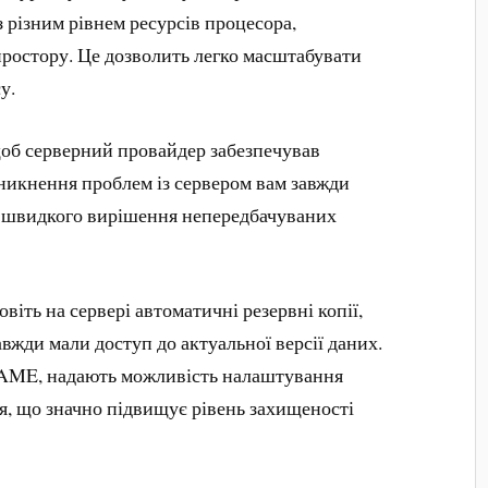
 різним рівнем ресурсів процесора,
простору. Це дозволить легко масштабувати
у.
об серверний провайдер забезпечував
иникнення проблем із сервером вам завжди
я швидкого вирішення непередбачуваних
овіть на сервері автоматичні резервні копії,
авжди мали доступ до актуальної версії даних.
NAME, надають можливість налаштування
я, що значно підвищує рівень захищеності