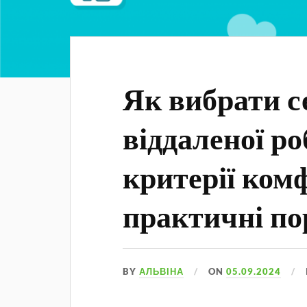
Як вибрати с
віддаленої ро
критерії ком
практичні по
BY
АЛЬВІНА
ON
05.09.2024