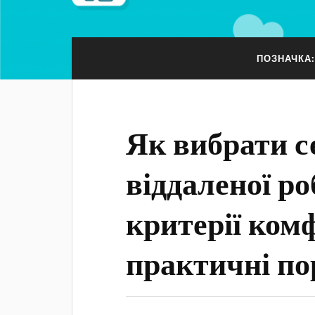
ПОЗНАЧКА
Як вибрати с
віддаленої ро
критерії ком
практичні по