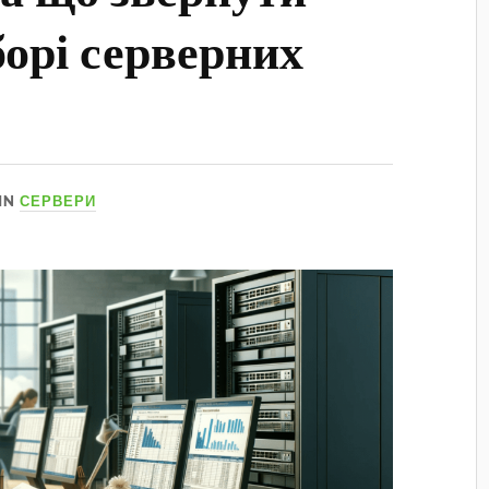
борі серверних
IN
СЕРВЕРИ