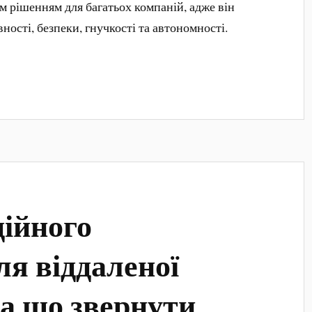
м рішенням для багатьох компаній, адже він
ності, безпеки, гнучкості та автономності.
ійного
ля віддаленої
на що звернути