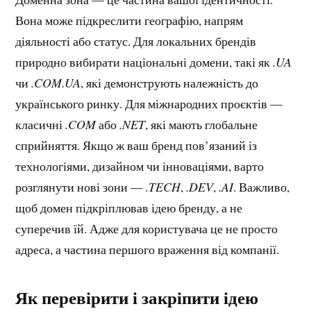
Вона може підкреслити географію, напрям
діяльності або статус. Для локальних брендів
природно вибирати національні домени, такі як
.UA
чи
.COM.UA
, які демонструють належність до
українського ринку. Для міжнародних проєктів —
класичні
.COM
або
.NET
, які мають глобальне
сприйняття. Якщо ж ваш бренд пов’язаний із
технологіями, дизайном чи інноваціями, варто
розглянути нові зони —
.TECH
,
.DEV
,
.AI
. Важливо,
щоб домен підкріплював ідею бренду, а не
суперечив їй. Адже для користувача це не просто
адреса, а частина першого враження від компанії.
Як перевірити і закріпити ідею