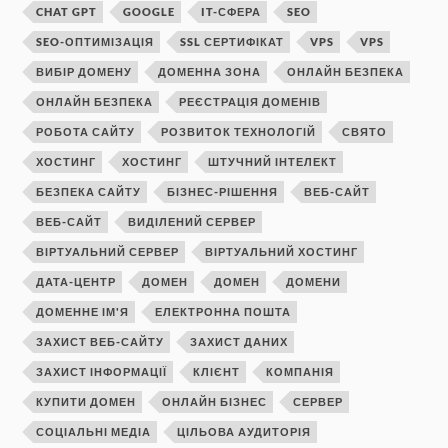
CHAT GPT
GOOGLE
IT-СФЕРА
SEO
SEO-ОПТИМІЗАЦІЯ
SSL СЕРТИФІКАТ
VPS
VPS
ВИБІР ДОМЕНУ
ДОМЕННА ЗОНА
ОНЛАЙН БЕЗПЕКА
ОНЛАЙН БЕЗПЕКА
РЕЄСТРАЦІЯ ДОМЕНІВ
РОБОТА САЙТУ
РОЗВИТОК ТЕХНОЛОГІЙ
СВЯТО
ХОСТИНГ
ХОСТИНГ
ШТУЧНИЙ ІНТЕЛЕКТ
БЕЗПЕКА САЙТУ
БІЗНЕС-РІШЕННЯ
ВЕБ-САЙТ
ВЕБ-САЙТ
ВИДІЛЕНИЙ СЕРВЕР
ВІРТУАЛЬНИЙ СЕРВЕР
ВІРТУАЛЬНИЙ ХОСТИНГ
ДАТА-ЦЕНТР
ДОМЕН
ДОМЕН
ДОМЕНИ
ДОМЕННЕ ІМ'Я
ЕЛЕКТРОННА ПОШТА
ЗАХИСТ ВЕБ-САЙТУ
ЗАХИСТ ДАНИХ
ЗАХИСТ ІНФОРМАЦІЇ
КЛІЄНТ
КОМПАНІЯ
КУПИТИ ДОМЕН
ОНЛАЙН БІЗНЕС
СЕРВЕР
СОЦІАЛЬНІ МЕДІА
ЦІЛЬОВА АУДИТОРІЯ