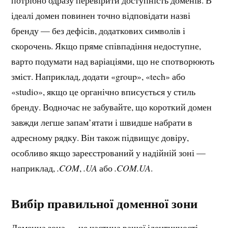
потрібно одразу перевірити доступність доменів. В
ідеалі домен повинен точно відповідати назві
бренду — без дефісів, додаткових символів і
скорочень. Якщо пряме співпадіння недоступне,
варто подумати над варіаціями, що не спотворюють
зміст. Наприклад, додати «group», «tech» або
«studio», якщо це органічно вписується у стиль
бренду. Водночас не забувайте, що короткий домен
завжди легше запам’ятати і швидше набрати в
адресному рядку. Він також підвищує довіру,
особливо якщо зареєстрований у надійній зоні —
наприклад,
.COM
,
.UA
або
.COM.UA
.
Вибір правильної доменної зони
Доменна зона — це частина вашої ідентичності.