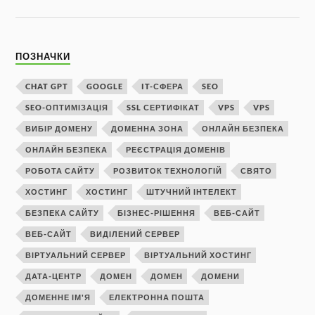
ПОЗНАЧКИ
CHAT GPT
GOOGLE
IT-СФЕРА
SEO
SEO-ОПТИМІЗАЦІЯ
SSL СЕРТИФІКАТ
VPS
VPS
ВИБІР ДОМЕНУ
ДОМЕННА ЗОНА
ОНЛАЙН БЕЗПЕКА
ОНЛАЙН БЕЗПЕКА
РЕЄСТРАЦІЯ ДОМЕНІВ
РОБОТА САЙТУ
РОЗВИТОК ТЕХНОЛОГІЙ
СВЯТО
ХОСТИНГ
ХОСТИНГ
ШТУЧНИЙ ІНТЕЛЕКТ
БЕЗПЕКА САЙТУ
БІЗНЕС-РІШЕННЯ
ВЕБ-САЙТ
ВЕБ-САЙТ
ВИДІЛЕНИЙ СЕРВЕР
ВІРТУАЛЬНИЙ СЕРВЕР
ВІРТУАЛЬНИЙ ХОСТИНГ
ДАТА-ЦЕНТР
ДОМЕН
ДОМЕН
ДОМЕНИ
ДОМЕННЕ ІМ'Я
ЕЛЕКТРОННА ПОШТА