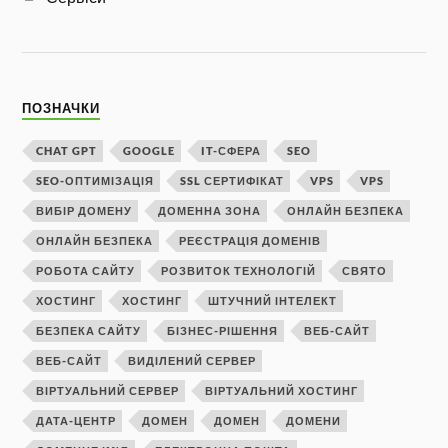
ПОЗНАЧКИ
CHAT GPT
GOOGLE
IT-СФЕРА
SEO
SEO-ОПТИМІЗАЦІЯ
SSL СЕРТИФІКАТ
VPS
VPS
ВИБІР ДОМЕНУ
ДОМЕННА ЗОНА
ОНЛАЙН БЕЗПЕКА
ОНЛАЙН БЕЗПЕКА
РЕЄСТРАЦІЯ ДОМЕНІВ
РОБОТА САЙТУ
РОЗВИТОК ТЕХНОЛОГІЙ
СВЯТО
ХОСТИНГ
ХОСТИНГ
ШТУЧНИЙ ІНТЕЛЕКТ
БЕЗПЕКА САЙТУ
БІЗНЕС-РІШЕННЯ
ВЕБ-САЙТ
ВЕБ-САЙТ
ВИДІЛЕНИЙ СЕРВЕР
ВІРТУАЛЬНИЙ СЕРВЕР
ВІРТУАЛЬНИЙ ХОСТИНГ
ДАТА-ЦЕНТР
ДОМЕН
ДОМЕН
ДОМЕНИ