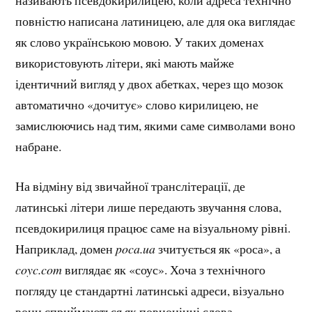
називають псевдокирилицею, коли адреса технічно
повністю написана латиницею, але для ока виглядає
як слово українською мовою. У таких доменах
використовують літери, які мають майже
ідентичний вигляд у двох абетках, через що мозок
автоматично «дочитує» слово кирилицею, не
замислюючись над тим, якими саме символами воно
набране.
На відміну від звичайної транслітерації, де
латинські літери лише передають звучання слова,
псевдокирилиця працює саме на візуальному рівні.
Наприклад, домен
poca.ua
зчитується як «роса», а
coyc.com
виглядає як «соус». Хоча з технічного
погляду це стандартні латинські адреси, візуально
вони сприймаються як повноцінні слова