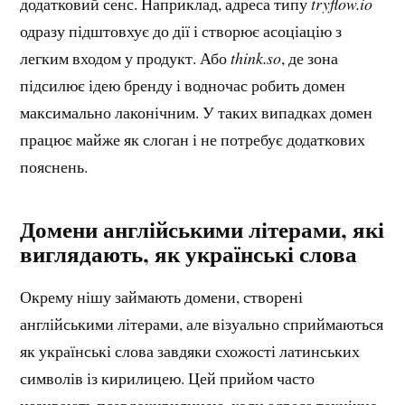
додатковий сенс. Наприклад, адреса типу
tryflow.io
одразу підштовхує до дії і створює асоціацію з
легким входом у продукт. Або
think.so
, де зона
підсилює ідею бренду і водночас робить домен
максимально лаконічним. У таких випадках домен
працює майже як слоган і не потребує додаткових
пояснень.
Домени англійськими літерами, які
виглядають, як українські слова
Окрему нішу займають домени, створені
англійськими літерами, але візуально сприймаються
як українські слова завдяки схожості латинських
символів із кирилицею. Цей прийом часто