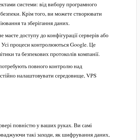
ектами системи: від вибору програмного
безпеки. Крім того, ви можете створювати
іювання та зберігання даних.
не маєте доступу до конфігурації серверів або
 Усі процеси контролюються Google. Це
літики та безпекових протоколів компанії.
і потребують повного контролю над
остійно налаштовувати середовище, VPS
ервері повністю у ваших руках. Ви самі
роваджуючи такі заходи, як шифрування даних,