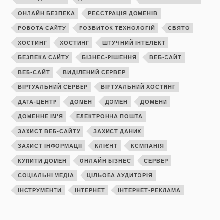
ОНЛАЙН БЕЗПЕКА
РЕЄСТРАЦІЯ ДОМЕНІВ
РОБОТА САЙТУ
РОЗВИТОК ТЕХНОЛОГІЙ
СВЯТО
ХОСТИНГ
ХОСТИНГ
ШТУЧНИЙ ІНТЕЛЕКТ
БЕЗПЕКА САЙТУ
БІЗНЕС-РІШЕННЯ
ВЕБ-САЙТ
ВЕБ-САЙТ
ВИДІЛЕНИЙ СЕРВЕР
ВІРТУАЛЬНИЙ СЕРВЕР
ВІРТУАЛЬНИЙ ХОСТИНГ
ДАТА-ЦЕНТР
ДОМЕН
ДОМЕН
ДОМЕНИ
ДОМЕННЕ ІМ'Я
ЕЛЕКТРОННА ПОШТА
ЗАХИСТ ВЕБ-САЙТУ
ЗАХИСТ ДАНИХ
ЗАХИСТ ІНФОРМАЦІЇ
КЛІЄНТ
КОМПАНІЯ
КУПИТИ ДОМЕН
ОНЛАЙН БІЗНЕС
СЕРВЕР
СОЦІАЛЬНІ МЕДІА
ЦІЛЬОВА АУДИТОРІЯ
ІНСТРУМЕНТИ
ІНТЕРНЕТ
ІНТЕРНЕТ-РЕКЛАМА