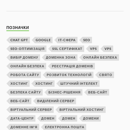
ПОЗНАЧКИ
CHAT GPT
GOOGLE
IT-СФЕРА
SEO
SEO-ОПТИМІЗАЦІЯ
SSL СЕРТИФІКАТ
VPS
VPS
ВИБІР ДОМЕНУ
ДОМЕННА ЗОНА
ОНЛАЙН БЕЗПЕКА
ОНЛАЙН БЕЗПЕКА
РЕЄСТРАЦІЯ ДОМЕНІВ
РОБОТА САЙТУ
РОЗВИТОК ТЕХНОЛОГІЙ
СВЯТО
ХОСТИНГ
ХОСТИНГ
ШТУЧНИЙ ІНТЕЛЕКТ
БЕЗПЕКА САЙТУ
БІЗНЕС-РІШЕННЯ
ВЕБ-САЙТ
ВЕБ-САЙТ
ВИДІЛЕНИЙ СЕРВЕР
ВІРТУАЛЬНИЙ СЕРВЕР
ВІРТУАЛЬНИЙ ХОСТИНГ
ДАТА-ЦЕНТР
ДОМЕН
ДОМЕН
ДОМЕНИ
ДОМЕННЕ ІМ'Я
ЕЛЕКТРОННА ПОШТА