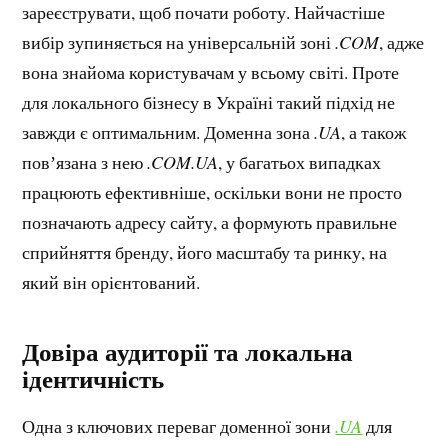
зареєструвати, щоб почати роботу. Найчастіше
вибір зупиняється на універсальній зоні
.COM
, адже
вона знайома користувачам у всьому світі. Проте
для локального бізнесу в Україні такий підхід не
завжди є оптимальним. Доменна зона
.UA
, а також
повʼязана з нею
.COM.UA
, у багатьох випадках
працюють ефективніше, оскільки вони не просто
позначають адресу сайту, а формують правильне
сприйняття бренду, його масштабу та ринку, на
який він орієнтований.
Довіра аудиторії та локальна
ідентичність
Одна з ключових переваг доменної зони
.UA
для