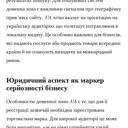
результатах пошуку. Для пошукових систем
доменна зона є важливим сигналом про географічну
привʼязку сайту.
.UA
чітко вказує на орієнтацію на
українську аудиторію, що полегшує потрапляння в
локальну видачу. Це особливо важливо для бізнесів,
які надають послуги або продають товари всередині
країни й не планують виходити на міжнародний
ринок.
Юридичний аспект як маркер
серйозності бізнесу
Особливістю доменної зони
.UA
є те, що для її
реєстрації зазвичай необхідна зареєстрована
торговельна марка. Для широкої аудиторії це може
бути непомітно, але на рівні сприйняття такий