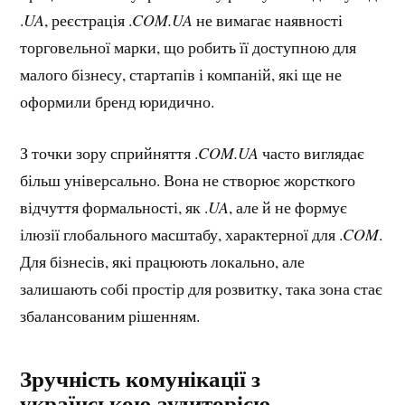
.
UA
, реєстрація .
COM.UA
не вимагає наявності
торговельної марки, що робить її доступною для
малого бізнесу, стартапів і компаній, які ще не
оформили бренд юридично.
З точки зору сприйняття .
COM.UA
часто виглядає
більш універсально. Вона не створює жорсткого
відчуття формальності, як .
UA
, але й не формує
ілюзії глобального масштабу, характерної для .
COM
.
Для бізнесів, які працюють локально, але
залишають собі простір для розвитку, така зона стає
збалансованим рішенням.
Зручність комунікації з
українською аудиторією