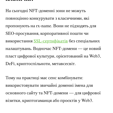
На сьогодні NFT‑доменні зони не можуть
повноцінно конкурувати з класичними, які
пропонують на rx-name. Вони не підходять для
SEO‑просування, корпоративної пошти чи
використання
SSL‑сертифікатів
без спеціальних
налаштувань. Водночас NFT‑домени — це новий
пласт цифрової культури, орієнтований на Web3,
DeFi, криптоспільноти, метавсесвіт.
Тому на практиці має сенс комбінувати:
використовувати звичайні доменні імена для
основного сайту та NFT‑домени — для цифрової
візитки, криптогаманця або проєктів у Web3.