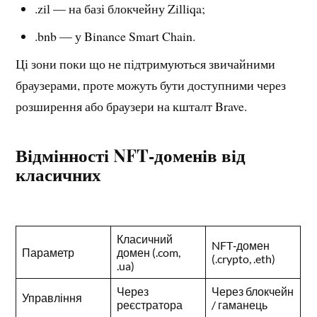
.zil — на базі блокчейну Zilliqa;
.bnb — у Binance Smart Chain.
Ці зони поки що не підтримуються звичайними
браузерами, проте можуть бути доступними через
розширення або браузери на кшталт Brave.
Відмінності NFT‑доменів від
класичних
Класичний
NFT‑домен
Параметр
домен (.com,
(.crypto, .eth)
.ua)
Через
Через блокчейн
Управління
реєстратора
/ гаманець