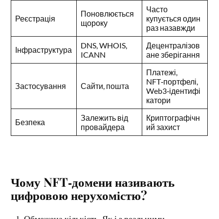
Часто
Поновлюється
Реєстрація
купується один
щороку
раз назавжди
DNS, WHOIS,
Децентралізов
Інфраструктура
ICANN
ане зберігання
Платежі,
NFT‑портфелі,
Застосування
Сайти, пошта
Web3‑ідентифі
катори
Залежить від
Криптографічн
Безпека
провайдера
ий захист
Чому NFT‑домени називають
цифровою нерухомістю?
Обмежена кількість. Як і з реальними