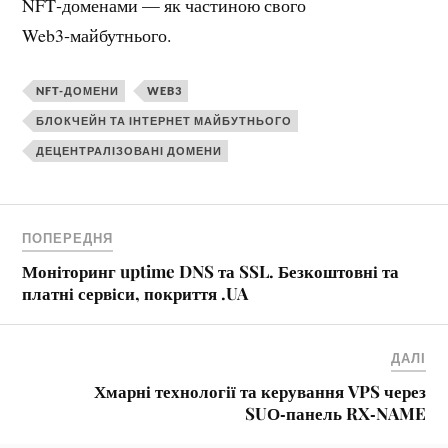
NFT‑доменами — як частиною свого
Web3‑майбутнього.
NFT-ДОМЕНИ
WEB3
БЛОКЧЕЙН ТА ІНТЕРНЕТ МАЙБУТНЬОГО
ДЕЦЕНТРАЛІЗОВАНІ ДОМЕНИ
ПОПЕРЕДНЯ
Моніторинг uptime DNS та SSL. Безкоштовні та
платні сервіси, покриття .UA
ДАЛІ
Хмарні технології та керування VPS через
SUО‑панель RX‑NAME