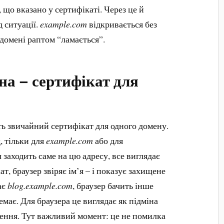
 що вказано у сертифікаті. Через це й
 ситуації.
example.com
відкривається без
ддомені раптом “ламається”.
а – сертифікат для
їть звичайний сертифікат для одного домену.
, тільки для
example.com
або для
 заходить саме на цю адресу, все виглядає
т, браузер звіряє ім’я – і показує захищене
ає
blog.example.com
, браузер бачить інше
емає. Для браузера це виглядає як підміна
ження. Тут важливий момент: це не помилка