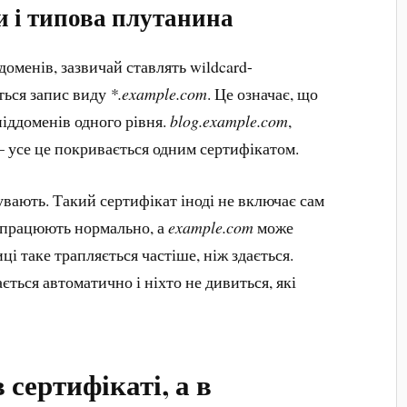
и і типова плутанина
доменів, зазвичай ставлять wildcard-
ться запис виду
*.example.com
. Це означає, що
іддоменів одного рівня.
blog.example.com
,
– усе це покривається одним сертифікатом.
бувають. Такий сертифікат іноді не включає сам
 працюють нормально, а
example.com
може
і таке трапляється частіше, ніж здається.
ться автоматично і ніхто не дивиться, які
 сертифікаті, а в