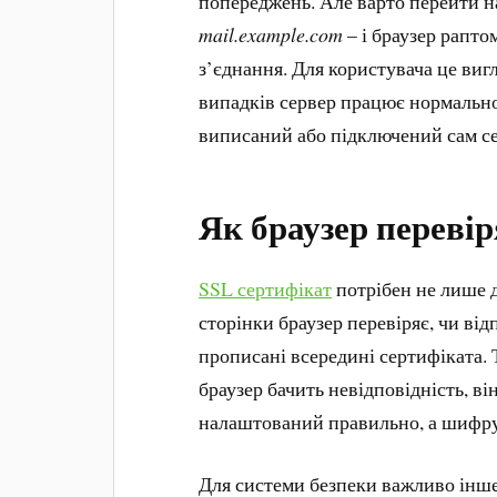
попереджень. Але варто перейти н
mail.example.com
– і браузер рапто
з’єднання. Для користувача це виг
випадків сервер працює нормально.
виписаний або підключений сам се
Як браузер перевір
SSL сертифікат
потрібен не лише д
сторінки браузер перевіряє, чи від
прописані всередині сертифіката. 
браузер бачить невідповідність, ві
налаштований правильно, а шифр
Для системи безпеки важливо інше: