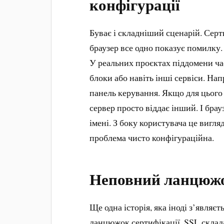
конфігурації
Буває і складніший сценарій. Серт
браузер все одно показує помилку.
У реальних проєктах піддомени ча
блоки або навіть інші сервіси. На
панель керування. Якщо для цього
сервер просто віддає інший. І бра
імені. З боку користувача це вигл
проблема чисто конфігураційна.
Неповний ланцюжо
Ще одна історія, яка іноді з’являє
ланцюжок сертифікації. SSL склада