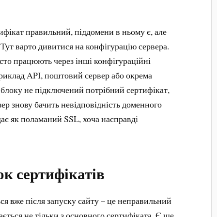
ифікат правильний, піддомени в ньому є, але
 Тут варто дивитися на конфігурацію сервера.
сто працюють через інші конфігураційні
приклад API, поштовий сервер або окрема
 блоку не підключений потрібний сертифікат,
узер знову бачить невідповідність доменного
ядає як поламаний SSL, хоча насправді
к сертифікатів
ться вже після запуску сайту – це неправильний
ється не тільки з основного сертифіката. Є ще