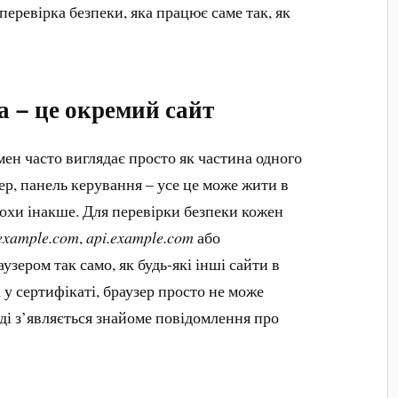
 перевірка безпеки, яка працює саме так, як
а – це окремий сайт
мен часто виглядає просто як частина одного
ер, панель керування – усе це може жити в
охи інакше. Для перевірки безпеки кожен
example.com
,
api.example.com
або
узером так само, як будь-які інші сайти в
 у сертифікаті, браузер просто не може
оді з’являється знайоме повідомлення про