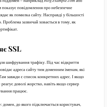
а піддомен – наприклад
blog.example.com
або
м показує повідомлення про небезпечне
лядає як помилка сайту. Насправді у більшості
 Проблема зазвичай ховається в тому, як
ртифікат.
яє SSL
ля шифрування трафіку. Під час відкриття
повідає адреса сайту тим доменним іменам, які
Там завжди є список конкретних адрес. І якщо
н реагує доволі жорстко, навіть якщо сервер
ування працює.
 домен, до якого підключається користувач,