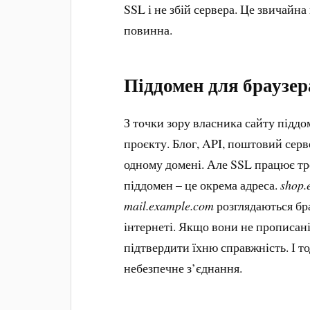
SSL і не збій сервера. Це звичайна
повинна.
Піддомен для браузер
З точки зору власника сайту піддо
проєкту. Блог, API, поштовий серв
одному домені. Але SSL працює тр
піддомен – це окрема адреса.
shop.
mail.example.com
розглядаються бра
інтернеті. Якщо вони не прописані
підтвердити їхню справжність. І т
небезпечне з’єднання.