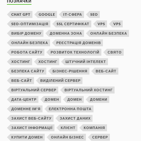
ПОЗНАЧКИ
CHAT GPT
GOOGLE
IT-СФЕРА
SEO
SEO-ОПТИМІЗАЦІЯ
SSL СЕРТИФІКАТ
VPS
VPS
ВИБІР ДОМЕНУ
ДОМЕННА ЗОНА
ОНЛАЙН БЕЗПЕКА
ОНЛАЙН БЕЗПЕКА
РЕЄСТРАЦІЯ ДОМЕНІВ
РОБОТА САЙТУ
РОЗВИТОК ТЕХНОЛОГІЙ
СВЯТО
ХОСТИНГ
ХОСТИНГ
ШТУЧНИЙ ІНТЕЛЕКТ
БЕЗПЕКА САЙТУ
БІЗНЕС-РІШЕННЯ
ВЕБ-САЙТ
ВЕБ-САЙТ
ВИДІЛЕНИЙ СЕРВЕР
ВІРТУАЛЬНИЙ СЕРВЕР
ВІРТУАЛЬНИЙ ХОСТИНГ
ДАТА-ЦЕНТР
ДОМЕН
ДОМЕН
ДОМЕНИ
ДОМЕННЕ ІМ'Я
ЕЛЕКТРОННА ПОШТА
ЗАХИСТ ВЕБ-САЙТУ
ЗАХИСТ ДАНИХ
ЗАХИСТ ІНФОРМАЦІЇ
КЛІЄНТ
КОМПАНІЯ
КУПИТИ ДОМЕН
ОНЛАЙН БІЗНЕС
СЕРВЕР