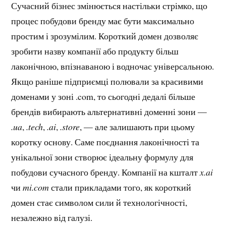
Сучасний бізнес змінюється настільки стрімко, що
процес побудови бренду має бути максимально
простим і зрозумілим. Короткий домен дозволяє
зробити назву компанії або продукту більш
лаконічною, впізнаваною і водночас універсальною.
Якщо раніше підприємці полювали за красивими
доменами у зоні .com, то сьогодні дедалі більше
брендів вибирають альтернативні доменні зони —
.ua
,
.tech
,
.ai
,
.store
, — але залишають при цьому
коротку основу. Саме поєднання лаконічності та
унікальної зони створює ідеальну формулу для
побудови сучасного бренду. Компанії на кшталт
x.ai
чи
mi.com
стали прикладами того, як короткий
домен стає символом сили й технологічності,
незалежно від галузі.