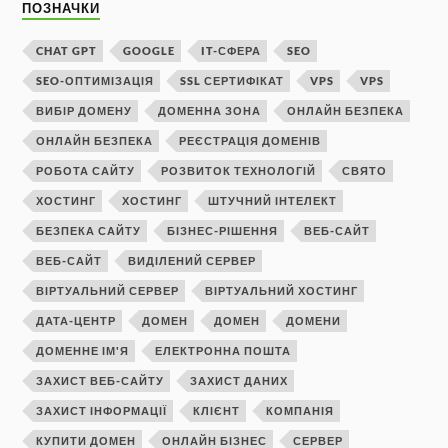
ПОЗНАЧКИ
CHAT GPT
GOOGLE
IT-СФЕРА
SEO
SEO-ОПТИМІЗАЦІЯ
SSL СЕРТИФІКАТ
VPS
VPS
ВИБІР ДОМЕНУ
ДОМЕННА ЗОНА
ОНЛАЙН БЕЗПЕКА
ОНЛАЙН БЕЗПЕКА
РЕЄСТРАЦІЯ ДОМЕНІВ
РОБОТА САЙТУ
РОЗВИТОК ТЕХНОЛОГІЙ
СВЯТО
ХОСТИНГ
ХОСТИНГ
ШТУЧНИЙ ІНТЕЛЕКТ
БЕЗПЕКА САЙТУ
БІЗНЕС-РІШЕННЯ
ВЕБ-САЙТ
ВЕБ-САЙТ
ВИДІЛЕНИЙ СЕРВЕР
ВІРТУАЛЬНИЙ СЕРВЕР
ВІРТУАЛЬНИЙ ХОСТИНГ
ДАТА-ЦЕНТР
ДОМЕН
ДОМЕН
ДОМЕНИ
ДОМЕННЕ ІМ'Я
ЕЛЕКТРОННА ПОШТА
ЗАХИСТ ВЕБ-САЙТУ
ЗАХИСТ ДАНИХ
ЗАХИСТ ІНФОРМАЦІЇ
КЛІЄНТ
КОМПАНІЯ
КУПИТИ ДОМЕН
ОНЛАЙН БІЗНЕС
СЕРВЕР