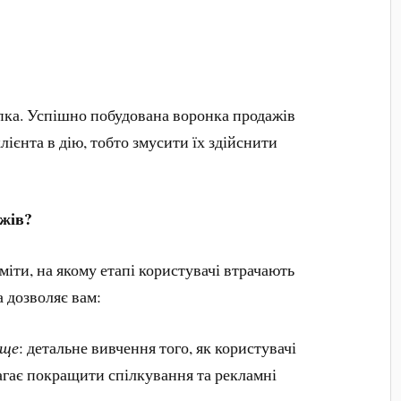
пка. Успішно побудована воронка продажів
ієнта в дію, тобто змусити їх здійснити
ажів?
іти, на якому етапі користувачі втрачають
а дозволяє вам:
аще
: детальне вивчення того, як користувачі
агає покращити спілкування та рекламні