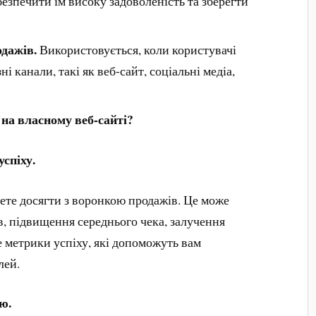
безпечити їм високу задоволеність та зберегти
дажів.
Використовується, коли користувачі
і канали, такі як веб-сайт, соціальні медіа,
на власному веб-сайті?
успіху.
ете досягти з воронкою продажів. Це може
в, підвищення середнього чека, залучення
е метрики успіху, які допоможуть вам
лей.
ю.