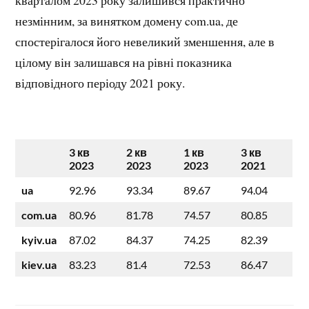
кварталом 2023 року залишився практично
незмінним, за винятком домену com.ua, де
спостерігалося його невеликий зменшення, але в
цілому він залишався на рівні показника
відповідного періоду 2021 року.
3
кв
2 кв
1 кв
3 кв
2023
2023
2023
2021
ua
92.96
93.34
89.67
94.04
com.ua
80.96
81.78
74.57
80.85
kyiv.ua
87.02
84.37
74.25
82.39
kiev.ua
83.23
81.4
72.53
86.47