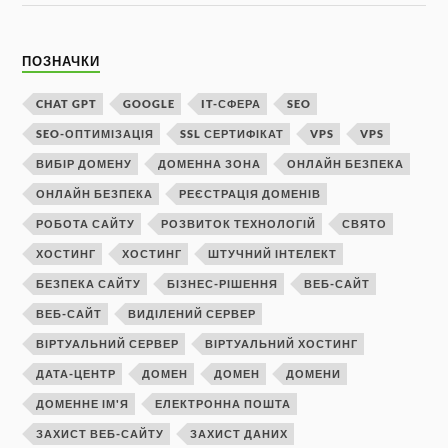
ПОЗНАЧКИ
CHAT GPT
GOOGLE
IT-СФЕРА
SEO
SEO-ОПТИМІЗАЦІЯ
SSL СЕРТИФІКАТ
VPS
VPS
ВИБІР ДОМЕНУ
ДОМЕННА ЗОНА
ОНЛАЙН БЕЗПЕКА
ОНЛАЙН БЕЗПЕКА
РЕЄСТРАЦІЯ ДОМЕНІВ
РОБОТА САЙТУ
РОЗВИТОК ТЕХНОЛОГІЙ
СВЯТО
ХОСТИНГ
ХОСТИНГ
ШТУЧНИЙ ІНТЕЛЕКТ
БЕЗПЕКА САЙТУ
БІЗНЕС-РІШЕННЯ
ВЕБ-САЙТ
ВЕБ-САЙТ
ВИДІЛЕНИЙ СЕРВЕР
ВІРТУАЛЬНИЙ СЕРВЕР
ВІРТУАЛЬНИЙ ХОСТИНГ
ДАТА-ЦЕНТР
ДОМЕН
ДОМЕН
ДОМЕНИ
ДОМЕННЕ ІМ'Я
ЕЛЕКТРОННА ПОШТА
ЗАХИСТ ВЕБ-САЙТУ
ЗАХИСТ ДАНИХ