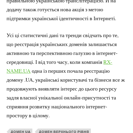
правильною українською транслітерацією. Й на
додачу також готується нова акція з метою
підтримки української ідентичності в Інтернеті.
Усі ці статистичні дані та тренди свідчать про те,
що реєстрація українських доменів залишається
активною та перспективною галуззю в інтернет-
середовищі. І від того часу, коли компанія
RX-
NAME.UA
одна із перших почала реєстрацію
домену .UA, українські користувачі та бізнеси все ж
продовжують виявляти інтерес до цього ресурсу
задля власної унікальної онлайн-присутності та
сприяння розвитку національного інтернет-
простору в цілому.
ДОМЕН UA
ДОМЕН ВЕРХНЬОГО РІВНЯ