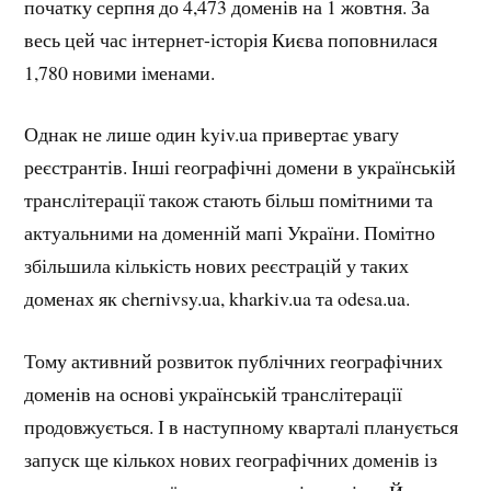
початку серпня до 4,473 доменів на 1 жовтня. За
весь цей час інтернет-історія Києва поповнилася
1,780 новими іменами.
Однак не лише один kyiv.ua привертає увагу
реєстрантів. Інші географічні домени в українській
транслітерації також стають більш помітними та
актуальними на доменній мапі України. Помітно
збільшила кількість нових реєстрацій у таких
доменах як chernivsy.ua, kharkiv.ua та odesa.ua.
Тому активний розвиток публічних географічних
доменів на основі українській транслітерації
продовжується. І в наступному кварталі планується
запуск ще кількох нових географічних доменів із