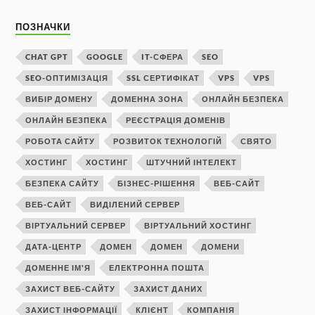
ПОЗНАЧКИ
CHAT GPT
GOOGLE
IT-СФЕРА
SEO
SEO-ОПТИМІЗАЦІЯ
SSL СЕРТИФІКАТ
VPS
VPS
ВИБІР ДОМЕНУ
ДОМЕННА ЗОНА
ОНЛАЙН БЕЗПЕКА
ОНЛАЙН БЕЗПЕКА
РЕЄСТРАЦІЯ ДОМЕНІВ
РОБОТА САЙТУ
РОЗВИТОК ТЕХНОЛОГІЙ
СВЯТО
ХОСТИНГ
ХОСТИНГ
ШТУЧНИЙ ІНТЕЛЕКТ
БЕЗПЕКА САЙТУ
БІЗНЕС-РІШЕННЯ
ВЕБ-САЙТ
ВЕБ-САЙТ
ВИДІЛЕНИЙ СЕРВЕР
ВІРТУАЛЬНИЙ СЕРВЕР
ВІРТУАЛЬНИЙ ХОСТИНГ
ДАТА-ЦЕНТР
ДОМЕН
ДОМЕН
ДОМЕНИ
ДОМЕННЕ ІМ'Я
ЕЛЕКТРОННА ПОШТА
ЗАХИСТ ВЕБ-САЙТУ
ЗАХИСТ ДАНИХ
ЗАХИСТ ІНФОРМАЦІЇ
КЛІЄНТ
КОМПАНІЯ