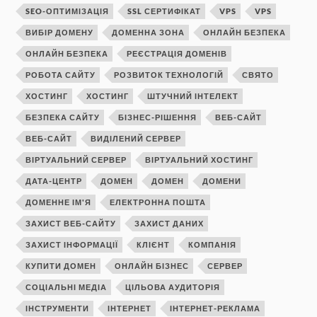
SEO-ОПТИМІЗАЦІЯ
SSL СЕРТИФІКАТ
VPS
VPS
ВИБІР ДОМЕНУ
ДОМЕННА ЗОНА
ОНЛАЙН БЕЗПЕКА
ОНЛАЙН БЕЗПЕКА
РЕЄСТРАЦІЯ ДОМЕНІВ
РОБОТА САЙТУ
РОЗВИТОК ТЕХНОЛОГІЙ
СВЯТО
ХОСТИНГ
ХОСТИНГ
ШТУЧНИЙ ІНТЕЛЕКТ
БЕЗПЕКА САЙТУ
БІЗНЕС-РІШЕННЯ
ВЕБ-САЙТ
ВЕБ-САЙТ
ВИДІЛЕНИЙ СЕРВЕР
ВІРТУАЛЬНИЙ СЕРВЕР
ВІРТУАЛЬНИЙ ХОСТИНГ
ДАТА-ЦЕНТР
ДОМЕН
ДОМЕН
ДОМЕНИ
ДОМЕННЕ ІМ'Я
ЕЛЕКТРОННА ПОШТА
ЗАХИСТ ВЕБ-САЙТУ
ЗАХИСТ ДАНИХ
ЗАХИСТ ІНФОРМАЦІЇ
КЛІЄНТ
КОМПАНІЯ
КУПИТИ ДОМЕН
ОНЛАЙН БІЗНЕС
СЕРВЕР
СОЦІАЛЬНІ МЕДІА
ЦІЛЬОВА АУДИТОРІЯ
ІНСТРУМЕНТИ
ІНТЕРНЕТ
ІНТЕРНЕТ-РЕКЛАМА