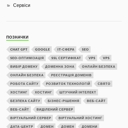
Сервіси
ПОЗНАЧКИ
CHAT GPT
GOOGLE
IT-СФЕРА
SEO
SEO-ОПТИМІЗАЦІЯ
SSL СЕРТИФІКАТ
VPS
VPS
ВИБІР ДОМЕНУ
ДОМЕННА ЗОНА
ОНЛАЙН БЕЗПЕКА
ОНЛАЙН БЕЗПЕКА
РЕЄСТРАЦІЯ ДОМЕНІВ
РОБОТА САЙТУ
РОЗВИТОК ТЕХНОЛОГІЙ
СВЯТО
ХОСТИНГ
ХОСТИНГ
ШТУЧНИЙ ІНТЕЛЕКТ
БЕЗПЕКА САЙТУ
БІЗНЕС-РІШЕННЯ
ВЕБ-САЙТ
ВЕБ-САЙТ
ВИДІЛЕНИЙ СЕРВЕР
ВІРТУАЛЬНИЙ СЕРВЕР
ВІРТУАЛЬНИЙ ХОСТИНГ
ДАТА-ЦЕНТР
ДОМЕН
ДОМЕН
ДОМЕНИ