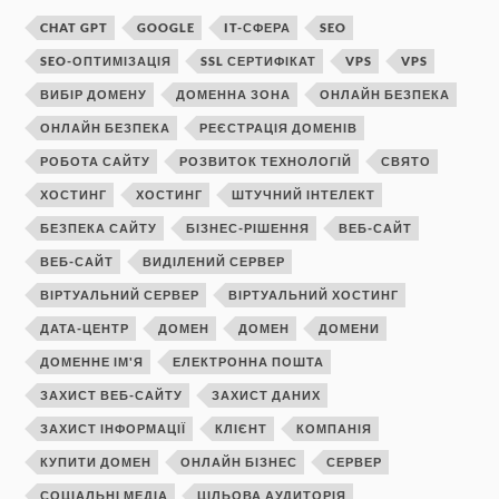
CHAT GPT
GOOGLE
IT-СФЕРА
SEO
SEO-ОПТИМІЗАЦІЯ
SSL СЕРТИФІКАТ
VPS
VPS
ВИБІР ДОМЕНУ
ДОМЕННА ЗОНА
ОНЛАЙН БЕЗПЕКА
ОНЛАЙН БЕЗПЕКА
РЕЄСТРАЦІЯ ДОМЕНІВ
РОБОТА САЙТУ
РОЗВИТОК ТЕХНОЛОГІЙ
СВЯТО
ХОСТИНГ
ХОСТИНГ
ШТУЧНИЙ ІНТЕЛЕКТ
БЕЗПЕКА САЙТУ
БІЗНЕС-РІШЕННЯ
ВЕБ-САЙТ
ВЕБ-САЙТ
ВИДІЛЕНИЙ СЕРВЕР
ВІРТУАЛЬНИЙ СЕРВЕР
ВІРТУАЛЬНИЙ ХОСТИНГ
ДАТА-ЦЕНТР
ДОМЕН
ДОМЕН
ДОМЕНИ
ДОМЕННЕ ІМ'Я
ЕЛЕКТРОННА ПОШТА
ЗАХИСТ ВЕБ-САЙТУ
ЗАХИСТ ДАНИХ
ЗАХИСТ ІНФОРМАЦІЇ
КЛІЄНТ
КОМПАНІЯ
КУПИТИ ДОМЕН
ОНЛАЙН БІЗНЕС
СЕРВЕР
СОЦІАЛЬНІ МЕДІА
ЦІЛЬОВА АУДИТОРІЯ